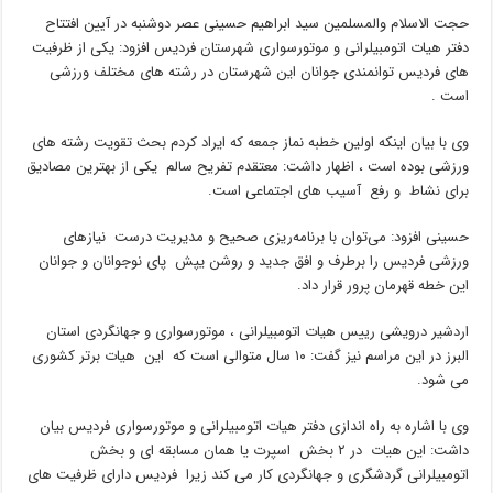
حجت الاسلام والمسلمین سید ابراهیم حسینی عصر دوشنبه در آیین افتتاح
دفتر هیات اتومبیلرانی و موتورسواری شهرستان فردیس افزود: یکی از ظرفیت
های فردیس توانمندی جوانان این شهرستان در رشته های مختلف ورزشی
است .
وی با بیان اینکه اولین خطبه نماز جمعه که ایراد کردم بحث تقویت رشته های
ورزشی بوده است ، اظهار داشت: معتقدم تفریح سالم یکی از بهترین مصادیق
برای نشاط و رفع آسیب های اجتماعی است.
حسینی افزود: می‌توان با برنامه‌ریزی صحیح و مدیریت درست نیازهای
ورزشی فردیس را برطرف و افق‌ جدید و روشن یپش پای نوجوانان و جوانان
این خطه قهرمان پرور قرار داد.
اردشیر درویشی رییس هیات اتومبیلرانی ، موتورسواری و جهانگردی استان
البرز در این مراسم نیز گفت: ۱۰ سال متوالی است که این هیات برتر کشوری
می شود.
وی با اشاره به راه اندازی دفتر هیات اتومبیلرانی و موتورسواری فردیس بیان
داشت: این هیات در ۲ بخش اسپرت یا همان مسابقه ای و بخش
اتومبیلرانی گردشگری و جهانگردی کار می کند زیرا فردیس دارای ظرفیت های