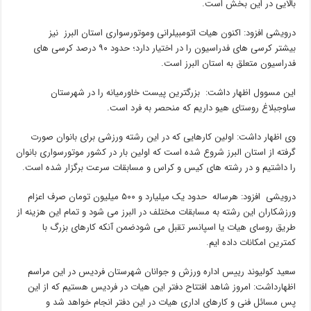
بالایی در این بخش است.
درویشی افزود: اکنون هیات اتومبیلرانی وموتورسواری استان البرز نیز
بیشتر کرسی های فدراسیون را در اختیار دارد؛ حدود ۹۰ درصد کرسی های
فدراسیون متعلق به استان البرز است.
این مسوول اظهار داشت: بزرگترین پیست خاورمیانه را در شهرستان
ساوجبلاغ روستای هیو داریم که منحصر به فرد است.
وی اظهار داشت: اولین کارهایی که در این رشته ورزشی برای بانوان صورت
گرفته از استان البرز شروع شده است که اولین بار در کشور موتورسواری بانوان
را داشتیم و در رشته های کیس و کراس و مسابقات سرعت برگزار شده است.
درویشی افزود: هرساله حدود یک میلیارد و ۵۰۰ میلیون تومان صرف اعزام
ورزشکاران این رشته به مسابقات مختلف در البرز می شود و تمام این هزینه از
طریق روسای هیات یا اسپانسر تقبل می شودضمن آنکه کارهای بزرگ با
کمترین امکانات داده ایم.
سعید کولیوند رییس اداره ورزش و جوانان شهرستان فردیس در این مراسم
اظهارداشت: امروز شاهد افتتاح دفتر این هیات در فردیس هستیم که از این
پس مسائل فنی و کارهای اداری هیات در این دفتر انجام خواهد شد و