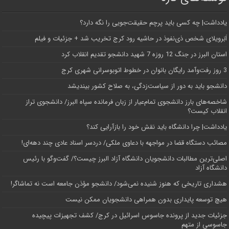
یادداشت| ‌چه کسی باید پرچم حقیقت‌جویی را نگه دارد؟
اَبَر‌ویلای شخص ذی‌نفوذ در حاشیه‌ رود کرج تخریب شد + جزئیات و فیلم
استان البرز در جنگ 12 روزه 7 شهید دانشجو تقدیم انقلاب کرد
3 روز رفت‌وآمد رایگان بانوان در خطوط اتوبوسرانی شهری کرج
دانشجو باید به دور از سیاست‌زدگی، به صلاح کشور بیندیشد
شاخصه‌های بارز دانشجوی تمام‌عیار از زبان فرمانده سپاه البرز/ دانشجوی تراز
انقلاب کیست؟
یادداشت| چرا دانشگاه باید نقش خود را بازآرایی کند؟
مصائب دستگاه قضا در مواجهه با دعاوی ملکی/ دردسر اسناد عادی چند‌ دهه‌ای!
اصلی‌ترین مطالبات دانشجویان دانشگاه آزاد البرز چیست؟/ گفت‌وگو با رئیس
دانشگاه آز‌اد
هشداری تاریخی که هنوز شنیده نمی‌شود/ دانشجو مؤذن جامعه است نه تماشاگر!
هیچ توسعه پایداری بدون همراهی دانشجویان ممکن نیست
جزئیات جدید از پرونده جاسوس اسرائیل در کرج/‌ کشف تجهیزات پیچیده
جاسوسی از متهم