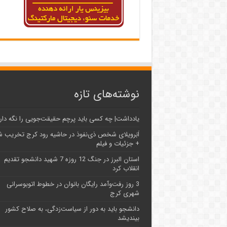
نوشته‌های تازه
یادداشت| ‌چه کسی باید پرچم حقیقت‌جویی را نگه دار
اَبَر‌ویلای شخص ذی‌نفوذ در حاشیه‌ رود کرج تخریب 
+ جزئیات و فیلم
استان البرز در جنگ 12 روزه 7 شهید دانشجو تقدیم
انقلاب کرد
3 روز رفت‌وآمد رایگان بانوان در خطوط اتوبوسرانی
شهری کرج
دانشجو باید به دور از سیاست‌زدگی، به صلاح کشور
بیندیشد