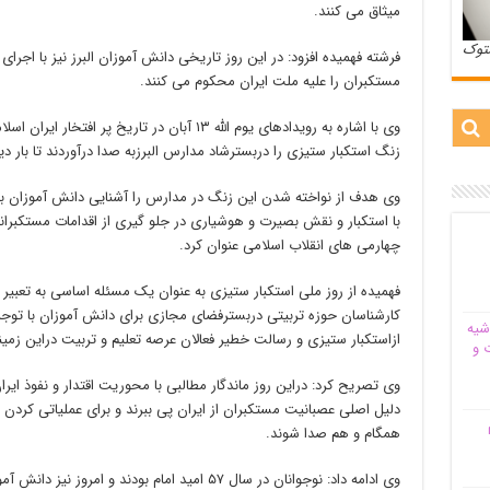
میثاق می کنند.
ستوک
فرشته فهمیده افزود: در این روز تاریخی دانش آموزان البرز نیز با اج
مستکبران را علیه ملت ایران محکوم می کنند.
وی با اشاره به رویدادهای یوم الله ۱۳ آبان در تاری
زنگ استکبار ستیزی را دربسترشاد مدارس البرزبه صدا درآوردند تا بار دیگر
با استکبار و نقش بصیرت و هوشیاری در جلو گیری از اقدامات مستکبرانه
چهارمی های انقلاب اسلامی عنوان کرد.
فهمیده از روز ملی استکبار ستیزی به عنوان یک مسئله اساسی به تعبیر م
کارشناسان حوزه تربیتی دربسترفضای مجازی برای دانش آموزان با توج
شیه‌
ازاستکبار ستیزی و رسالت خطیر فعالان عرصه تعلیم و تربیت دراین زم
 و
وی تصریح کرد: دراین روز ماندگار مطالبی با محوریت اقتدار و نفوذ ایر
دلیل اصلی عصبانیت مستکبران از ایران پی ببرند و برای عملیاتی کردن م
م
همگام و هم صدا شوند.
وی ادامه داد: نوجوانان در سال ۵۷ امید امام بودند و