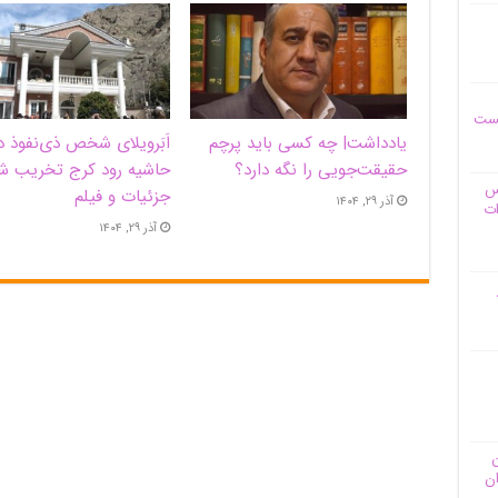
یست
یادداشت| ‌چه کسی باید پرچم
اَبَر‌ویلای شخص ذی‌نفوذ د
حقیقت‌جویی را نگه دارد؟
حاشیه‌ رود کرج تخریب ش
وس
جزئیات و فیلم
آذر ۲۹, ۱۴۰۴
ات
آذر ۲۹, ۱۴۰۴
ن
ان