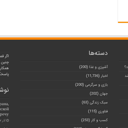
دسته‌ها
اگر قص
چنین ر
د؟
آشپزی و غذا
(200)
همکارا
پاسخگو
شد
اخبار
(11,736)
بازی و سرگرمی
(200)
نوشت
جهان
(202)
سبک زندگی
(63)
рана,
нской
فناوری
(115)
тречу
کسب و کار
(253)
آذر ۷, ۱۴۰۰