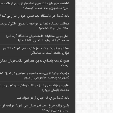
شاخصه‌های بارز دانشجوی تمام‌عیار از زبان فرمانده سپ
البرز/ دانشجوی تراز انقلاب کیست؟
یادداشت| چرا دانشگاه باید نقش خود را بازآرایی کند؟
مصائب دستگاه قضا در مواجهه با دعاوی ملکی/ دردسر
اسناد عادی چند‌ دهه‌ای!
اصلی‌ترین مطالبات دانشجویان دانشگاه آزاد البرز
چیست؟/ گفت‌وگو با رئیس دانشگاه آز‌اد
هشداری تاریخی که هنوز شنیده نمی‌شود/ دانشجو
مؤذن جامعه است نه تماشاگر!
هیچ توسعه پایداری بدون همراهی دانشجویان ممکن
نیست
جزئیات جدید از پرونده جاسوس اسرائیل در کرج/‌ ک
تجهیزات پیچیده جاسوسی از متهم
عناوین روزنامه‌های البرز در ‌18 آذرماه/صدرنشینی د
خدمات زایمان بی‌درد
یادداشت| روزی که جهان از نو متولد شد
وقتی وقف چراغ امید نیازمندان می شود/ موقوفه ای پ
بیماران کلیوی ایستاد