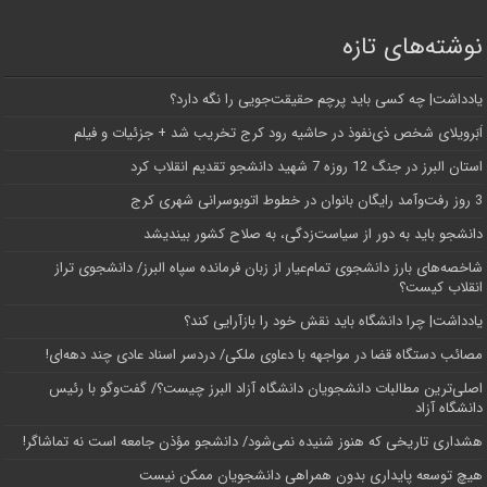
نوشته‌های تازه
یادداشت| ‌چه کسی باید پرچم حقیقت‌جویی را نگه دارد؟
اَبَر‌ویلای شخص ذی‌نفوذ در حاشیه‌ رود کرج تخریب شد + جزئیات و فیلم
استان البرز در جنگ 12 روزه 7 شهید دانشجو تقدیم انقلاب کرد
3 روز رفت‌وآمد رایگان بانوان در خطوط اتوبوسرانی شهری کرج
دانشجو باید به دور از سیاست‌زدگی، به صلاح کشور بیندیشد
شاخصه‌های بارز دانشجوی تمام‌عیار از زبان فرمانده سپاه البرز/ دانشجوی تراز
انقلاب کیست؟
یادداشت| چرا دانشگاه باید نقش خود را بازآرایی کند؟
مصائب دستگاه قضا در مواجهه با دعاوی ملکی/ دردسر اسناد عادی چند‌ دهه‌ای!
اصلی‌ترین مطالبات دانشجویان دانشگاه آزاد البرز چیست؟/ گفت‌وگو با رئیس
دانشگاه آز‌اد
هشداری تاریخی که هنوز شنیده نمی‌شود/ دانشجو مؤذن جامعه است نه تماشاگر!
هیچ توسعه پایداری بدون همراهی دانشجویان ممکن نیست