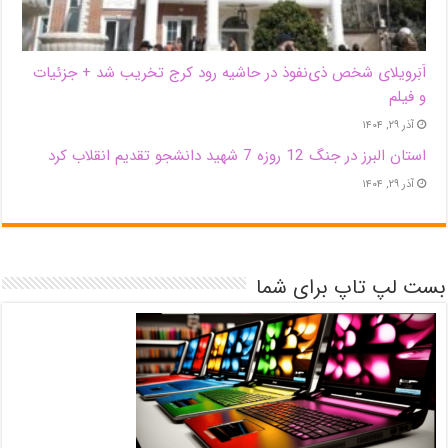
اَبَر‌ویلای شخص ذی‌نفوذ در حاشیه‌ رود کرج تخریب شد + جزئیات
و فیلم
آذر ۲۹, ۱۴۰۴
استان البرز در جنگ 12 روزه 7 شهید دانشجو تقدیم انقلاب کرد
آذر ۲۹, ۱۴۰۴
بست لپ تاپ برای شما