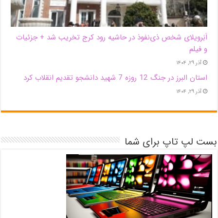
اَبَر‌ویلای شخص ذی‌نفوذ در حاشیه‌ رود کرج تخریب شد + جزئیات
و فیلم
آذر ۲۹, ۱۴۰۴
استان البرز در جنگ 12 روزه 7 شهید دانشجو تقدیم انقلاب کرد
آذر ۲۹, ۱۴۰۴
بست لپ تاپ برای شما