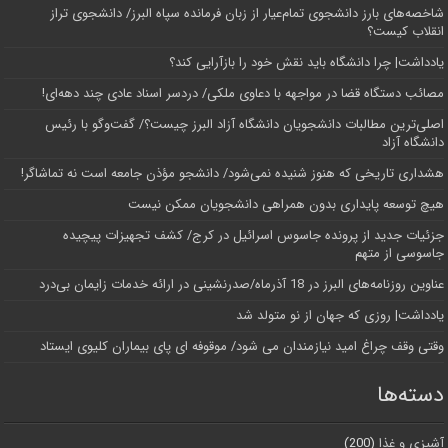
شاخصه‌های بارز دانشجوی تمام‌عیار از زبان فرمانده سپاه البرز/ دانشجوی تراز
انقلاب کیست؟
یادداشت| چرا دانشگاه باید نقش خود را بازآرایی کند؟
مصائب دستگاه قضا در مواجهه با دعاوی ملکی/ دردسر اسناد عادی چند‌ دهه‌ای!
اصلی‌ترین مطالبات دانشجویان دانشگاه آزاد البرز چیست؟/ گفت‌وگو با رئیس
دانشگاه آز‌اد
هشداری تاریخی که هنوز شنیده نمی‌شود/ دانشجو مؤذن جامعه است نه تماشاگر!
هیچ توسعه پایداری بدون همراهی دانشجویان ممکن نیست
جزئیات جدید از پرونده جاسوس اسرائیل در کرج/‌ کشف تجهیزات پیچیده
جاسوسی از متهم
عناوین روزنامه‌های البرز در ‌18 آذرماه/صدرنشینی در ارائه خدمات زایمان بی‌درد
یادداشت| روزی که جهان از نو متولد شد
وقتی وقف چراغ امید نیازمندان می شود/ موقوفه ای پای بیماران کلیوی ایستاد
دسته‌ها
آشپزی و غذا
(200)