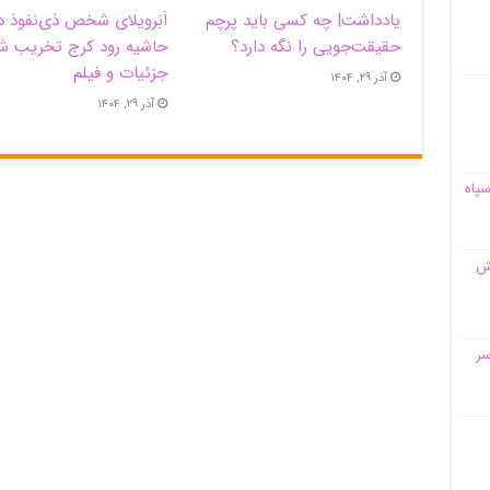
یادداشت| ‌چه کسی باید پرچم
اَبَر‌ویلای شخص ذی‌نفوذ د
حقیقت‌جویی را نگه دارد؟
حاشیه‌ رود کرج تخریب ش
جزئیات و فیلم
آذر ۲۹, ۱۴۰۴
آذر ۲۹, ۱۴۰۴
سپاه
قش
سر