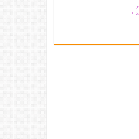
ر
د +