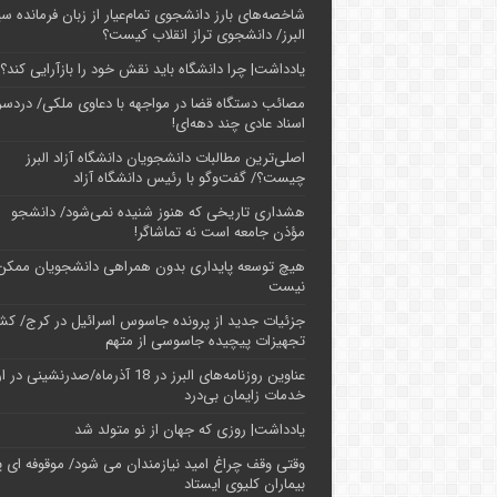
شاخصه‌های بارز دانشجوی تمام‌عیار از زبان فرمانده سپ
البرز/ دانشجوی تراز انقلاب کیست؟
یادداشت| چرا دانشگاه باید نقش خود را بازآرایی کند؟
مصائب دستگاه قضا در مواجهه با دعاوی ملکی/ دردسر
اسناد عادی چند‌ دهه‌ای!
اصلی‌ترین مطالبات دانشجویان دانشگاه آزاد البرز
چیست؟/ گفت‌وگو با رئیس دانشگاه آز‌اد
هشداری تاریخی که هنوز شنیده نمی‌شود/ دانشجو
مؤذن جامعه است نه تماشاگر!
هیچ توسعه پایداری بدون همراهی دانشجویان ممکن
نیست
جزئیات جدید از پرونده جاسوس اسرائیل در کرج/‌ ک
تجهیزات پیچیده جاسوسی از متهم
عناوین روزنامه‌های البرز در ‌18 آذرماه/صدرنشینی د
خدمات زایمان بی‌درد
یادداشت| روزی که جهان از نو متولد شد
وقتی وقف چراغ امید نیازمندان می شود/ موقوفه ای پ
بیماران کلیوی ایستاد