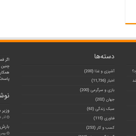
دسته‌ها
اگر قص
چنین ر
د؟
آشپزی و غذا
(200)
همکارا
پاسخگو
شد
اخبار
(11,736)
بازی و سرگرمی
(200)
نوشت
جهان
(202)
سبک زندگی
(63)
وزیر 
آذر ۲۵, ۱۴۰۰
فناوری
(115)
بارش 
کسب و کار
(253)
بهمن ۲۱, ۰۱