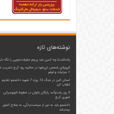
نوشته‌های تازه
یادداشت| ‌چه کسی باید پرچم حقیقت‌جویی را نگه دار
اَبَر‌ویلای شخص ذی‌نفوذ در حاشیه‌ رود کرج تخریب 
+ جزئیات و فیلم
استان البرز در جنگ 12 روزه 7 شهید دانشجو تقدیم
انقلاب کرد
3 روز رفت‌وآمد رایگان بانوان در خطوط اتوبوسرانی
شهری کرج
دانشجو باید به دور از سیاست‌زدگی، به صلاح کشور
بیندیشد