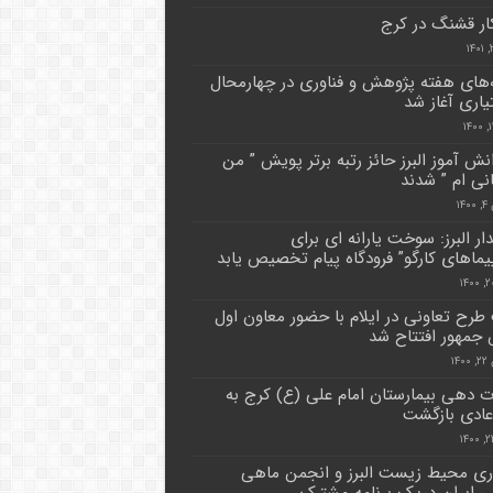
ر قشنگ در کرج
ه‌های هفته پژوهش و فناوری در چهارمحال
یاری آغاز شد
دانش آموز البرز حائز رتبه برتر پویش ” من
نی ام ” شدند
۱۴
ار البرز: سوخت یارانه ای برای
یماهای کارگو” فرودگاه پیام تخصیص یابد
رح تعاونی در ایلام با حضور معاون اول
جمهور افتتاح شد
۱۴
 دهی بیمارستان امام علی (ع) کرج به
عادی بازگشت
ی محیط زیست البرز و انجمن ماهی
 ایران دریک برنامه مشترک