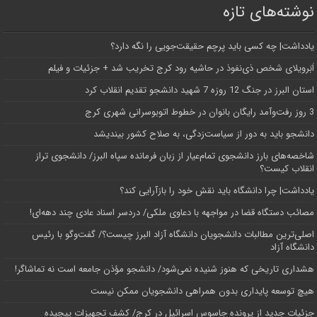
نوشته‌های تازه
یادداشت| ‌چه کسی باید پرچم حقیقت‌جویی را نگه دارد؟
اَبَر‌ویلای شخص ذی‌نفوذ در حاشیه‌ رود کرج تخریب شد + جزئیات و فیلم
استان البرز در جنگ 12 روزه 7 شهید دانشجو تقدیم انقلاب کرد
3 روز رفت‌وآمد رایگان بانوان در خطوط اتوبوسرانی شهری کرج
دانشجو باید به دور از سیاست‌زدگی، به صلاح کشور بیندیشد
شاخصه‌های بارز دانشجوی تمام‌عیار از زبان فرمانده سپاه البرز/ دانشجوی تراز
انقلاب کیست؟
یادداشت| چرا دانشگاه باید نقش خود را بازآرایی کند؟
مصائب دستگاه قضا در مواجهه با دعاوی ملکی/ دردسر اسناد عادی چند‌ دهه‌ای!
اصلی‌ترین مطالبات دانشجویان دانشگاه آزاد البرز چیست؟/ گفت‌وگو با رئیس
دانشگاه آز‌اد
هشداری تاریخی که هنوز شنیده نمی‌شود/ دانشجو مؤذن جامعه است نه تماشاگر!
هیچ توسعه پایداری بدون همراهی دانشجویان ممکن نیست
جزئیات جدید از پرونده جاسوس اسرائیل در کرج/‌ کشف تجهیزات پیچیده