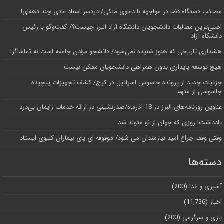
مصائب دستگاه قضا در مواجهه با دعاوی ملکی/ دردسر اسناد عادی چند‌ دهه‌ای!
اصلی‌ترین مطالبات دانشجویان دانشگاه آزاد البرز چیست؟/ گفت‌وگو با رئیس
دانشگاه آز‌اد
هشداری تاریخی که هنوز شنیده نمی‌شود/ دانشجو مؤذن جامعه است نه تماشاگر!
هیچ توسعه پایداری بدون همراهی دانشجویان ممکن نیست
جزئیات جدید از پرونده جاسوس اسرائیل در کرج/‌ کشف تجهیزات پیچیده
جاسوسی از متهم
عناوین روزنامه‌های البرز در ‌18 آذرماه/صدرنشینی در ارائه خدمات زایمان بی‌درد
یادداشت| روزی که جهان از نو متولد شد
وقتی وقف چراغ امید نیازمندان می شود/ موقوفه ای پای بیماران کلیوی ایستاد
دسته‌ها
آشپزی و غذا
(200)
اخبار
(11,736)
بازی و سرگرمی
(200)