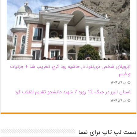
اَبَر‌ویلای شخص ذی‌نفوذ در حاشیه‌ رود کرج تخریب شد + جزئیات
و فیلم
آذر ۲۹, ۱۴۰۴
استان البرز در جنگ 12 روزه 7 شهید دانشجو تقدیم انقلاب کرد
آذر ۲۹, ۱۴۰۴
بست لپ تاپ برای شما