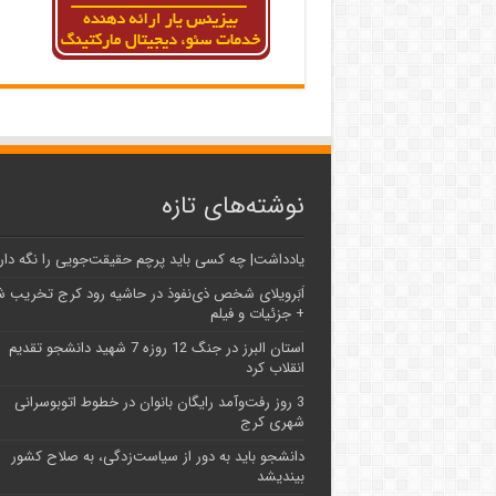
نوشته‌های تازه
یادداشت| ‌چه کسی باید پرچم حقیقت‌جویی را نگه دار
اَبَر‌ویلای شخص ذی‌نفوذ در حاشیه‌ رود کرج تخریب 
+ جزئیات و فیلم
استان البرز در جنگ 12 روزه 7 شهید دانشجو تقدیم
انقلاب کرد
3 روز رفت‌وآمد رایگان بانوان در خطوط اتوبوسرانی
شهری کرج
دانشجو باید به دور از سیاست‌زدگی، به صلاح کشور
بیندیشد