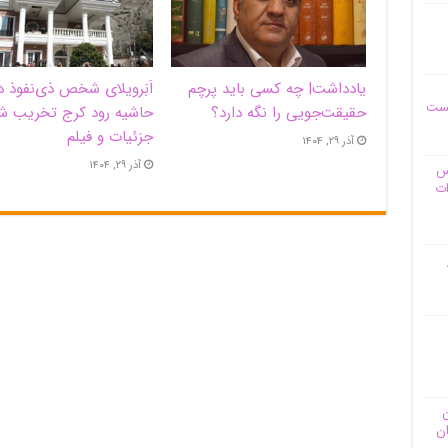
یادداشت| ‌چه کسی باید پرچم
اَبَر‌ویلای شخص ذی‌نفوذ د
یست
حقیقت‌جویی را نگه دارد؟
حاشیه‌ رود کرج تخریب ش
جزئیات و فیلم
آذر ۲۹, ۱۴۰۴
آذر ۲۹, ۱۴۰۴
وس
ات
ن
ان