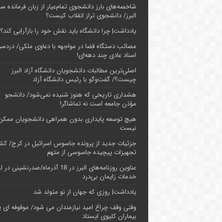
شاخصه‌های بارز دانشجوی تمام‌عیار از زبان فرمانده سپ
البرز/ دانشجوی تراز انقلاب کیست؟
یادداشت| چرا دانشگاه باید نقش خود را بازآرایی کند؟
مصائب دستگاه قضا در مواجهه با دعاوی ملکی/ دردسر
اسناد عادی چند‌ دهه‌ای!
اصلی‌ترین مطالبات دانشجویان دانشگاه آزاد البرز
چیست؟/ گفت‌وگو با رئیس دانشگاه آز‌اد
هشداری تاریخی که هنوز شنیده نمی‌شود/ دانشجو
مؤذن جامعه است نه تماشاگر!
هیچ توسعه پایداری بدون همراهی دانشجویان ممکن
نیست
جزئیات جدید از پرونده جاسوس اسرائیل در کرج/‌ ک
تجهیزات پیچیده جاسوسی از متهم
عناوین روزنامه‌های البرز در ‌18 آذرماه/صدرنشینی د
خدمات زایمان بی‌درد
یادداشت| روزی که جهان از نو متولد شد
وقتی وقف چراغ امید نیازمندان می شود/ موقوفه ای پ
بیماران کلیوی ایستاد