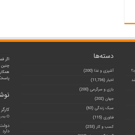
دسته‌ها
اگر قص
چنین ر
د؟
آشپزی و غذا
(200)
همکارا
پاسخگو
شد
اخبار
(11,736)
بازی و سرگرمی
(200)
نوشت
جهان
(202)
سبک زندگی
(63)
کارگر
بهمن ۹, ۰۰
فناوری
(115)
دولت 
کسب و کار
(253)
دارد