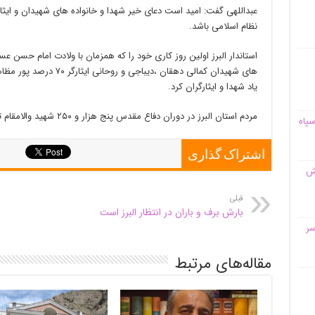
عبداللهی گفت: امید است دعای خیر شهدا و خانواده های شهیدان و ایثارگ
نظام اسلامی باشد.
استاندار البرز اولین روز کاری خود را که همزمان با ولادت امام حسن ع
های شهیدان کمالی دهقان ،د
یاد شهدا و ایثارگران کرد.
مردم استان البرز در دوران دفاع مقدس پنج هزار و ۲۵۰ شهید والامقام تقدیم آرمان های والای نظام اسلامی کردند.
سپاه
اشتراک گذاری
قش
قبلی
بارش برف و باران در انتظار البرز است
سر
مقاله‌های مرتبط