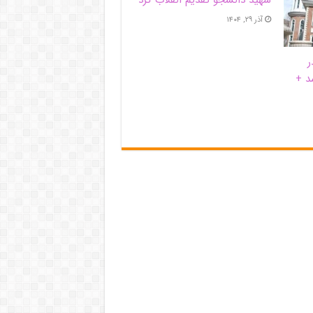
آذر ۲۹, ۱۴۰۴
ر
د +