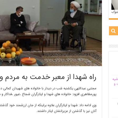
ستوک
راه شهدا از معبر خدمت به مردم و
شیه‌
 و
پورمظاهری افزود: خانواده های شهدا و ایثارگران شجاع ،غیور ،فداکار و
م
وی ادامه داد: شهدا و ایثارگران علاوه براینکه از جان ارزشمند خود گذشت
آنان نیز با گذشتن از عزیزانشان ایثار داشتند.