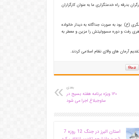
ران بدرقه راه خدمتگزاری ما به عنوان کارگزاران
سگری (ع) بود به صورت جداگانه به دیدار خانواده
یباجی و روحانی ایثارگر ۷۰ درصد پور مظاهری رفت و دوره مسوولیتش را مزین و معطر به
بعدی
۱۲۰ ویژه برنامه هفته بسیج در
ساوجبلاغ اجرا می شود
استان البرز در جنگ 12 روزه 7
شهید دانشجو تقدیم انقلاب کرد