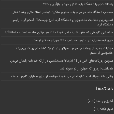
یادداشت| چرا دانشگاه باید نقش خود را بازآرایی کند؟
مصائب دستگاه قضا در مواجهه با دعاوی ملکی/ دردسر اسناد عادی چند‌ دهه‌ای!
اصلی‌ترین مطالبات دانشجویان دانشگاه آزاد البرز چیست؟/ گفت‌وگو با رئیس
دانشگاه آز‌اد
هشداری تاریخی که هنوز شنیده نمی‌شود/ دانشجو مؤذن جامعه است نه تماشاگر!
هیچ توسعه پایداری بدون همراهی دانشجویان ممکن نیست
جزئیات جدید از پرونده جاسوس اسرائیل در کرج/‌ کشف تجهیزات پیچیده
جاسوسی از متهم
عناوین روزنامه‌های البرز در ‌18 آذرماه/صدرنشینی در ارائه خدمات زایمان بی‌درد
یادداشت| روزی که جهان از نو متولد شد
وقتی وقف چراغ امید نیازمندان می شود/ موقوفه ای پای بیماران کلیوی ایستاد
دسته‌ها
آشپزی و غذا
(200)
اخبار
(11,736)