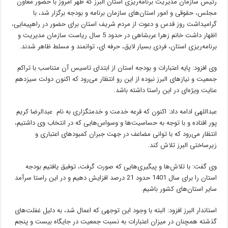
رئیس سازمان مدیریت برنامه‌ریزی استان البرز که ظهر امروز با حضور معاون
مجلس، حقوقی و امور استان‌های سازمان برنامه و بودجه برگزار شد، با
گرامیداشت روز قدس و دعوت از مردم شریف استان برای حضور در راهپیمایی،
اظهار داشت خانم زهرا عربشاهی در حدود 5 سال ریاست سازمان مدیریت و
برنامه‌ریزی استان، فردی بسیار لایق، حرفه ای، توانمند و مسلط ظاهر شدند.
وی افزود: پایه اعتبارات و بودجه استان از ابتدای تاسیس آن متناسب با تراکم
جمعیت و نیازهای البرز نبوده از این رو انتظار می‌رود که اکنون دولت سیزدهم
عنایت ویژه‌ای در این راستا داشته باشد.
عبداللهی ادامه داد: اکنون که قرعه خدمت و خدمتگزاری به نام عبدالرضا کریم
پور افتاده و با توجه به حساسیت‌ها و وسواس‌هایی که در انتخاب وی داشتیم،
انتظار می‌رود که با توانی مضاعف در جهت جبران کمبودهای اعتباری و
زیرساختی البرز تلاش کند.
وی گفت: با تلاش‌ها و پیگیری‌هایی که صورت گرفت، توفیق یافتیم بودجه
استان را برای سال 1401 حدود 21 درصد افزایش دهیم و در این راستا سرآمد
سایر استان‌های کشور باشیم.
استاندار البرز افزود: البته با وجود این توجهی که اعمال شد، به دلیل غفلت‌های
گذشته همچنان در میزان اعتبارات به نسبت جمعیت در جایگاه بیست و پنجم