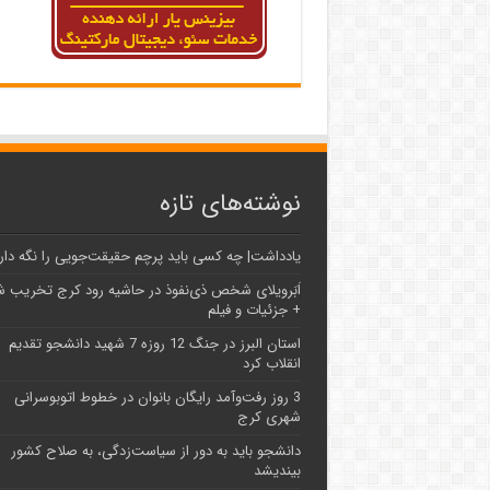
نوشته‌های تازه
یادداشت| ‌چه کسی باید پرچم حقیقت‌جویی را نگه دار
اَبَر‌ویلای شخص ذی‌نفوذ در حاشیه‌ رود کرج تخریب 
+ جزئیات و فیلم
استان البرز در جنگ 12 روزه 7 شهید دانشجو تقدیم
انقلاب کرد
3 روز رفت‌وآمد رایگان بانوان در خطوط اتوبوسرانی
شهری کرج
دانشجو باید به دور از سیاست‌زدگی، به صلاح کشور
بیندیشد