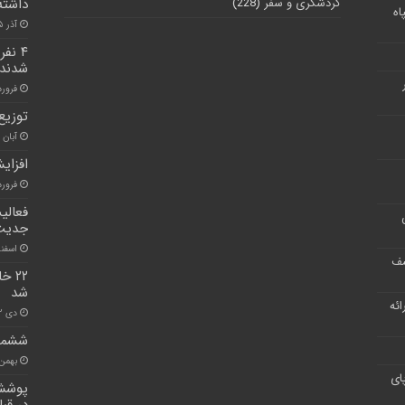
گردشگری و سفر
(228)
داشته
اه
آذر ۵, ۱۴۰۰
۴ نف
شدند
فروردین ۰
توزیع
آبان ۳۰, ۱۴۰۰
افزایش ۳۰ درصدی جرایم سا
فروردین ۵
فعالی
جدیت
اسفند ۲۳, 
شف
۲۲ 
شد
ر ارائه
دی ۲۲, ۱۴۰۰
ششمین
بهمن ۲, ۰۰
ای
پوشش 
در قب