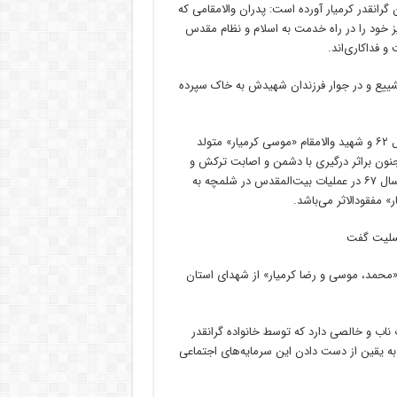
گرانقدر کرمیار آورده است: پدران والامقامی که
ز خود را در راه خدمت به اسلام و نظام مقدس
و فداکاری‌اند.
شییع و در جوار فرزندان شهیدش به خاک سپرده
شهید والامقام «محمد کرمیار» متولد اردیبهشت‌ماه ۱۳۳۷، اسفندماه سال ۶۲ و شهید والامقام «موسی کرمیار» متولد
یات خیبر در جزیره مجنون براثر درگیری با دشمن و اصابت ترکش و
شهید والامقام «رضا کرمیار» متولد فروردین‌ماه سال ۱۳۴۷، فروردین‌ماه سال ۶۷ در عملیات بیت‌المقدس در شلمچه به
» مفقودالاثر می‌باشد.
 «محمد، موسی و رضا کرمیار» از شهدای استان
 ناب و خالصی دارد که توسط خانواده گرانقدر
 به یقین از دست دادن این سرمایه‌های اجتماعی