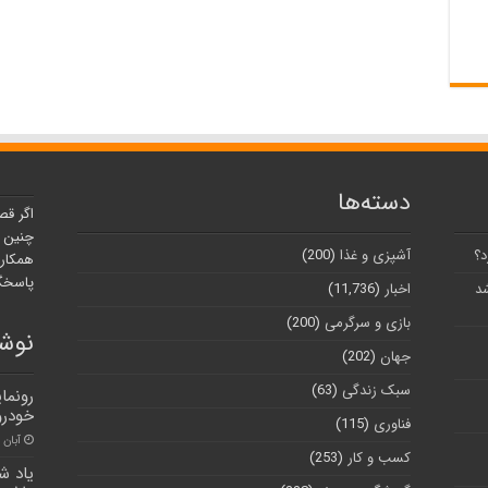
دسته‌ها
اگر قص
چنین ر
د؟
آشپزی و غذا
(200)
همکارا
پاسخگو
شد
اخبار
(11,736)
بازی و سرگرمی
(200)
نوشت
جهان
(202)
سبک زندگی
(63)
رونما
خودرو 
فناوری
(115)
آبان ۳۰, ۱۴۰۰
کسب و کار
(253)
یاد ش