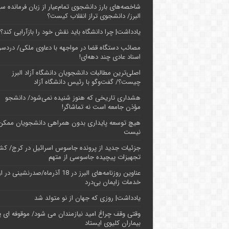
شاخصه‌های بارز دانشجوی تمام‌عیار از زبان فرمانده سپ
البرز/ دانشجوی تراز انقلاب کیست؟
یادداشت| چرا دانشگاه باید نقش خود را بازآرایی کند؟
مصائب دستگاه قضا در مواجهه با دعاوی ملکی/ دردسر
اسناد عادی چند‌ دهه‌ای!
اصلی‌ترین مطالبات دانشجویان دانشگاه آزاد البرز
چیست؟/ گفت‌وگو با رئیس دانشگاه آز‌اد
هشداری تاریخی که هنوز شنیده نمی‌شود/ دانشجو
مؤذن جامعه است نه تماشاگر!
هیچ توسعه پایداری بدون همراهی دانشجویان ممکن
نیست
جزئیات جدید از پرونده جاسوس اسرائیل در کرج/‌ ک
تجهیزات پیچیده جاسوسی از متهم
عناوین روزنامه‌های البرز در ‌18 آذرماه/صدرنشینی د
خدمات زایمان بی‌درد
یادداشت| روزی که جهان از نو متولد شد
وقتی وقف چراغ امید نیازمندان می شود/ موقوفه ای پ
بیماران کلیوی ایستاد