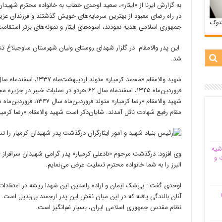
به گزارش ایرنا از «ایثار»، سعید اوحدی خطاب به خانواده محترم شهیدان 
در راه رضای معبود از بهترین سرمایه‌های خویش گذشتند و فرزندان عزی
ستوک
جمهوری اسلامی هدیه نمودند، اسوه‌های ایثار و نمونه‌های برتر استقامت 
این پدر والامقام در گلزار شهدای روستای ولیان شهرستان ساوجبلاغ ت
شد.
فروردین‌ماه ۱۳۴۵، اسفندماه سال ۶۲ هردو در عمل
مقام رفیع شهادت نائل آمدند. شایان‌ذکر است شهید والامقام «رضا کرمیار
شیه‌
وی افزود:‌ درگذشت مرحوم «نادعلی کرمیار» پدر گرامی شهیدان سرافراز
 و
البرز را به شما خانواده محترم تسلیت عرض می‌نمایم.
اوحدی گفت :‌ بی‌شک ایمان و اراده راستین این شهدا ریشه در اعتقادات
م
آنان بالندگی یافته که در این میان نقش این پدر ارجمند بی‌بدیل است.
نظام مقدس جمهوری اسلامی ایران، بسیار غم‌انگیز است.