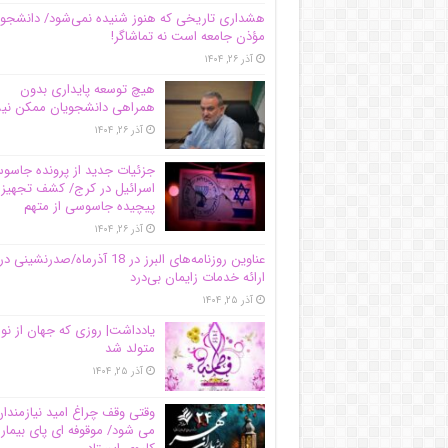
هشداری تاریخی که هنوز شنیده نمی‌شود/ دانشجو
مؤذن جامعه است نه تماشاگر!
آذر ۲۶, ۱۴۰۴
هیچ توسعه پایداری بدون
همراهی دانشجویان ممکن ن
آذر ۲۶, ۱۴۰۴
جزئیات جدید از پرونده جاس
اسرائیل در کرج/‌ کشف تجهیز
پیچیده جاسوسی از متهم
آذر ۲۶, ۱۴۰۴
عناوین روزنامه‌های البرز در ‌18 آذرماه/صدرنشینی در
ارائه خدمات زایمان بی‌درد
آذر ۲۵, ۱۴۰۴
یادداشت| روزی که جهان از نو
متولد شد
آذر ۲۵, ۱۴۰۴
وقتی وقف چراغ امید نیازمندا
می شود/ موقوفه ای پای بیمار