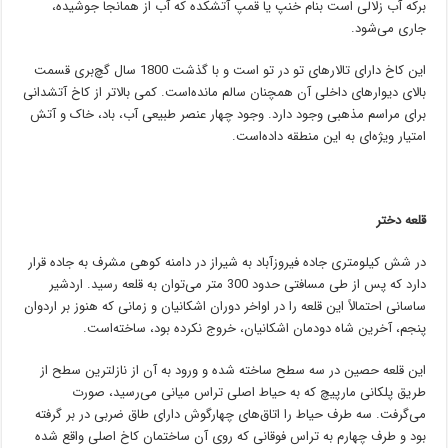
برکه آب زلالی است بنام خنپ یا قمپ آتشکده که آب از همانجا جوشیده،
جاری می‌شود.
این کاخ دارای تالارهای تو در تو است و با گذشت 1800 سال گچ‌بری قسمت
بالای دیوارهای داخلی آن همچنان سالم مانده‌است. کمی بالاتر از کاخ آتشدانی
برای مراسم مذهبی وجود دارد. وجود چهار عنصر طبیعی آب، باد، خاک و آتش
امتیار ویژه‌ای به این منطقه داده‌است.
قلعه دختر
در شش کیلومتری جاده فیروزآباد به شیراز در دامنه کوهی مشرف به جاده قرار
دارد که پس از طی مسافتی حدود 300 متر می‌توان به قلعه رسید. اردشیر
ساسانی احتمالاً این قلعه را در اواخر دوران اشکانیان و زمانی که هنوز بر اردوان
پنجم، آخرین شاه دودمان اشکانیان، خروج نکرده بود، ساخته‌است.
این قلعه حصین در سه سطح ساخته شده و ورود به آن از نازلترین سطح از
طریق پلکانی مارپیچ که به حیاط اصلی تراس میانی می‌رسید، صورت
می‌گرفت. سه طرف حیاط را اتاق‌های چهارگوش دارای طاق ضربی در بر گرفته
بود و طرف چهارم به تراس فوقانی که روی آن ساختمان کاخ اصلی واقع شده