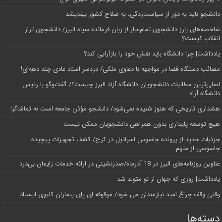
دانشجو باید به دور از سیاست‌زدگی، به صلاح کشور بیندیشد
شاخصه‌های بارز دانشجوی تمام‌عیار از زبان فرمانده سپاه البرز/ دانشجوی تراز
انقلاب کیست؟
یادداشت| چرا دانشگاه باید نقش خود را بازآرایی کند؟
مصائب دستگاه قضا در مواجهه با دعاوی ملکی/ دردسر اسناد عادی چند‌ دهه‌ای!
اصلی‌ترین مطالبات دانشجویان دانشگاه آزاد البرز چیست؟/ گفت‌وگو با رئیس
دانشگاه آز‌اد
هشداری تاریخی که هنوز شنیده نمی‌شود/ دانشجو مؤذن جامعه است نه تماشاگر!
هیچ توسعه پایداری بدون همراهی دانشجویان ممکن نیست
جزئیات جدید از پرونده جاسوس اسرائیل در کرج/‌ کشف تجهیزات پیچیده
جاسوسی از متهم
عناوین روزنامه‌های البرز در ‌18 آذرماه/صدرنشینی در ارائه خدمات زایمان بی‌درد
یادداشت| روزی که جهان از نو متولد شد
وقتی وقف چراغ امید نیازمندان می شود/ موقوفه ای پای بیماران کلیوی ایستاد
دسته‌ها