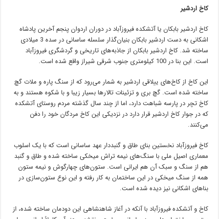
کاخ اردشیر
کاخ اردشیر بابکان یا آتشکده فیروزآباد در دوران اردوان پنجم آخرین پادشاه
اشکانی به دست اردشیر بابکان بنیان‌گذار سلسله ساسانی در سده 3 میلادی
ساخته شد. کاخ اردشیر بابکان از جاذبه‌های تاریخی و گردشگری فیروزآباد
است. این بنا در 100 کیلومتری جنوب شرقی شیراز واقع شده است.
این کاخ از کاخ‌های ییلاقی اردشیر به شمار می‌رود که از سنگ پاره و ملات گچ
ساخته شده است. گچ بری و تزئینات تالارها بسیار زیبا و با شکوه هستند و به
کاخ تچر در پارسه شباهت دارد، اما از چند سال گذشته مردم روستای آتشکده
که در جوار کاخ اردشیر قرار دارد در نزدیکی این کاخ مردگان خود را دفن
می‌کنند.
کاخ فیروزآباد نخستین بنای طاق و گنبددار عهد ساسانی است که با یک اسلوب
معماری اصیل ملی با سنگ‌های نیمه تراش میخکی ساخته شده و طاق و گنبد
هم از سنگ و سبک آن هم ایرانی است. ستون‌های چهارگوش و نیمه ستون
همه از سنگ میخکی در این ساختمان به کار رفته و این نوع ستون‌سازی در
بناهای اشکانی نیز دیده شده است.
کاخ و آتشکده فیروزآباد با آنکه در آغاز شاهنشاهی این دودمان ساخته شده، از