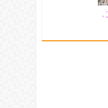
ر
د +