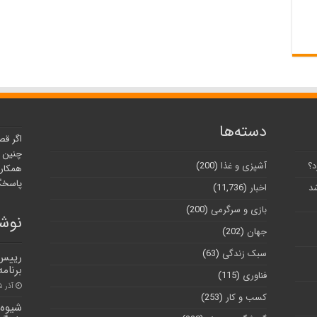
دسته‌ها
اگر قص
چنین ر
د؟
آشپزی و غذا
(200)
همکارا
پاسخگو
شد
اخبار
(11,736)
بازی و سرگرمی
(200)
نوشت
جهان
(202)
سبک زندگی
(63)
رییس 
برنامه
فناوری
(115)
آذر ۵, ۱۴۰۰
کسب و کار
(253)
شیوه 