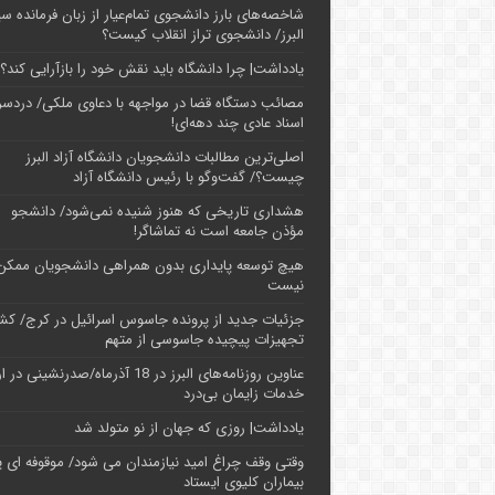
شاخصه‌های بارز دانشجوی تمام‌عیار از زبان فرمانده سپ
البرز/ دانشجوی تراز انقلاب کیست؟
یادداشت| چرا دانشگاه باید نقش خود را بازآرایی کند؟
مصائب دستگاه قضا در مواجهه با دعاوی ملکی/ دردسر
اسناد عادی چند‌ دهه‌ای!
اصلی‌ترین مطالبات دانشجویان دانشگاه آزاد البرز
چیست؟/ گفت‌وگو با رئیس دانشگاه آز‌اد
هشداری تاریخی که هنوز شنیده نمی‌شود/ دانشجو
مؤذن جامعه است نه تماشاگر!
هیچ توسعه پایداری بدون همراهی دانشجویان ممکن
نیست
جزئیات جدید از پرونده جاسوس اسرائیل در کرج/‌ ک
تجهیزات پیچیده جاسوسی از متهم
عناوین روزنامه‌های البرز در ‌18 آذرماه/صدرنشینی د
خدمات زایمان بی‌درد
یادداشت| روزی که جهان از نو متولد شد
وقتی وقف چراغ امید نیازمندان می شود/ موقوفه ای پ
بیماران کلیوی ایستاد