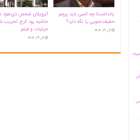
یادداشت| ‌چه کسی باید پرچم
اَبَر‌ویلای شخص ذی‌نفوذ د
حقیقت‌جویی را نگه دارد؟
حاشیه‌ رود کرج تخریب ش
جزئیات و فیلم
آذر ۲۹, ۱۴۰۴
آذر ۲۹, ۱۴۰۴
سپاه
قش
سر