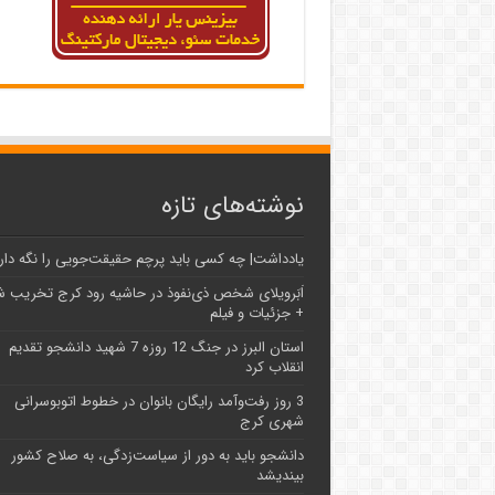
نوشته‌های تازه
یادداشت| ‌چه کسی باید پرچم حقیقت‌جویی را نگه دار
اَبَر‌ویلای شخص ذی‌نفوذ در حاشیه‌ رود کرج تخریب 
+ جزئیات و فیلم
استان البرز در جنگ 12 روزه 7 شهید دانشجو تقدیم
انقلاب کرد
3 روز رفت‌وآمد رایگان بانوان در خطوط اتوبوسرانی
شهری کرج
دانشجو باید به دور از سیاست‌زدگی، به صلاح کشور
بیندیشد