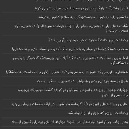
3 روز رفت‌وآمد رایگان بانوان در خطوط اتوبوسرانی شهری کرج
دانشجو باید به دور از سیاست‌زدگی، به صلاح کشور بیندیشد
شاخصه‌های بارز دانشجوی تمام‌عیار از زبان فرمانده سپاه البرز/ دانشجوی تراز
انقلاب کیست؟
یادداشت| چرا دانشگاه باید نقش خود را بازآرایی کند؟
مصائب دستگاه قضا در مواجهه با دعاوی ملکی/ دردسر اسناد عادی چند‌ دهه‌ای!
اصلی‌ترین مطالبات دانشجویان دانشگاه آزاد البرز چیست؟/ گفت‌وگو با رئیس
دانشگاه آز‌اد
هشداری تاریخی که هنوز شنیده نمی‌شود/ دانشجو مؤذن جامعه است نه تماشاگر!
هیچ توسعه پایداری بدون همراهی دانشجویان ممکن نیست
جزئیات جدید از پرونده جاسوس اسرائیل در کرج/‌ کشف تجهیزات پیچیده
جاسوسی از متهم
عناوین روزنامه‌های البرز در ‌18 آذرماه/صدرنشینی در ارائه خدمات زایمان بی‌درد
یادداشت| روزی که جهان از نو متولد شد
وقتی وقف چراغ امید نیازمندان می شود/ موقوفه ای پای بیماران کلیوی ایستاد