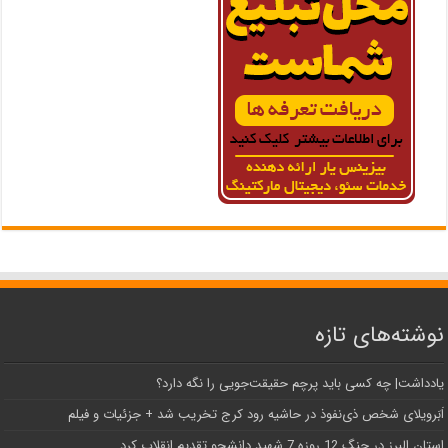
نوشته‌های تازه
یادداشت| ‌چه کسی باید پرچم حقیقت‌جویی را نگه دارد؟
اَبَر‌ویلای شخص ذی‌نفوذ در حاشیه‌ رود کرج تخریب شد + جزئیات و فیلم
استان البرز در جنگ 12 روزه 7 شهید دانشجو تقدیم انقلاب کرد