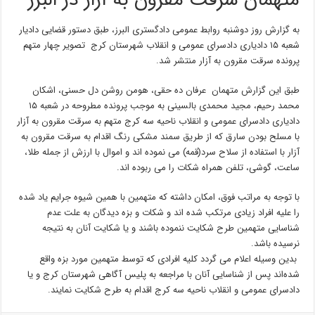
متهمان سرقت مقرون به آزار در البرز
به گزارش روز دوشنبه روابط عمومی دادگستری البرز، طبق دستور قضایی دادیار
شعبه ۱۵ دادیاری دادسرای عمومی و انقلاب شهرستان کرج تصویر چهار متهم
پرونده سرقت مقرون به آزار منتشر شد.
طبق این گزارش متهمان عرفان ده حقی، هومن روشن دل حسنی، اشکان
محمد رحیم، مجید محمدی بالسینی به ‌موجب پرونده مطروحه در شعبه ۱۵
دادیاری دادسرای عمومی و انقلاب ناحیه سه کرج متهم به سرقت مقرون به آزار
با مسلح بودن سارق که از طریق سمند مشکی رنگ اقدام به سرقت مقرون به
آزار با استفاده از سلاح سرد(قمه) می نموده اند و اموال با ارزش از جمله طلا،
ساعت، گوشی، تلفن همراه شکات را می ربوده اند.
با توجه به مراتب فوق، امکان داشته که متهمین با همین شیوه جرایم یاد شده
را علیه افراد زیادی مرتکب شده اند و شکات و بزه دیدگان به علت عدم
شناسایی متهمین طرح شکایت ننموده باشند و یا شکایت آنان به نتیجه
نرسیده باشد.
بدین وسیله اعلام می گردد کلیه افرادی که توسط متهمین مورد بزه واقع
شده‌اند پس از شناسایی آنان با مراجعه به پلیس آگاهی شهرستان کرج و یا
دادسرای عمومی و انقلاب ناحیه سه کرج اقدام به طرح شکایت نمایند.