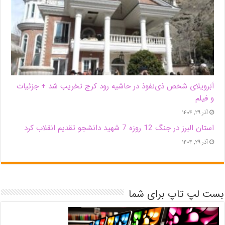
اَبَر‌ویلای شخص ذی‌نفوذ در حاشیه‌ رود کرج تخریب شد + جزئیات
و فیلم
آذر ۲۹, ۱۴۰۴
استان البرز در جنگ 12 روزه 7 شهید دانشجو تقدیم انقلاب کرد
آذر ۲۹, ۱۴۰۴
بست لپ تاپ برای شما