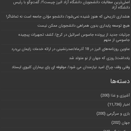
اصلی‌ترین مطالبات دانشجویان دانشگاه آزاد البرز چیست؟/ گفت‌وگو با رئیس
دانشگاه آز‌اد
هشداری تاریخی که هنوز شنیده نمی‌شود/ دانشجو مؤذن جامعه است نه تماشاگر!
هیچ توسعه پایداری بدون همراهی دانشجویان ممکن نیست
جزئیات جدید از پرونده جاسوس اسرائیل در کرج/‌ کشف تجهیزات پیچیده
جاسوسی از متهم
عناوین روزنامه‌های البرز در ‌18 آذرماه/صدرنشینی در ارائه خدمات زایمان بی‌درد
یادداشت| روزی که جهان از نو متولد شد
وقتی وقف چراغ امید نیازمندان می شود/ موقوفه ای پای بیماران کلیوی ایستاد
دسته‌ها
آشپزی و غذا
(200)
اخبار
(11,736)
بازی و سرگرمی
(200)
جهان
(202)