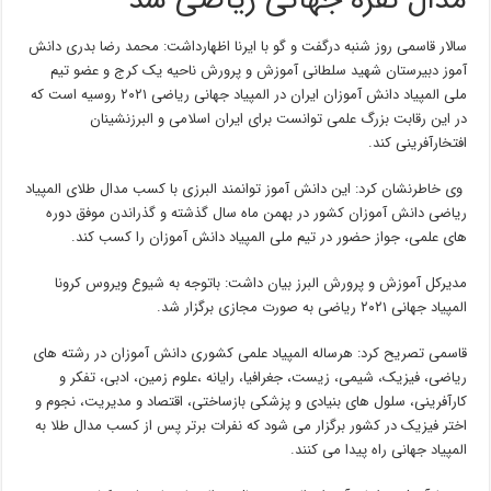
مدال نقره جهانی ریاضی شد
سالار قاسمی روز شنبه درگفت و گو با ایرنا اظهارداشت: محمد رضا بدری دانش
آموز دبیرستان شهید سلطانی آموزش و پرورش ناحیه یک کرج و عضو تیم
ملی المپیاد دانش آموزان ایران در المپیاد جهانی ریاضی ۲۰۲۱ روسیه است که
در این رقابت بزرگ علمی توانست برای ایران اسلامی و البرزنشینان
افتخارآفرینی کند.
وی خاطرنشان کرد: این دانش آموز توانمند البرزی با کسب مدال طلای المپیاد
ریاضی دانش آموزان کشور در بهمن ماه سال گذشته و گذراندن موفق دوره
های علمی، جواز حضور در تیم ملی المپیاد دانش آموزان را کسب کند.
مدیرکل آموزش و پرورش البرز بیان داشت: باتوجه به شیوع ویروس کرونا
المپیاد جهانی ۲۰۲۱ ریاضی به صورت مجازی برگزار شد.
قاسمی تصریح کرد: هرساله المپیاد علمی کشوری دانش آموزان در رشته های
ریاضی، فیزیک، شیمی، زیست، جغرافیا، رایانه ،علوم زمین، ادبی، تفکر و
کارآفرینی، سلول های بنیادی و پزشکی بازساختی، اقتصاد و مدیریت، نجوم و
اختر فیزیک در کشور برگزار می شود که نفرات برتر پس از کسب مدال طلا به
المپیاد جهانی راه پیدا می کنند.