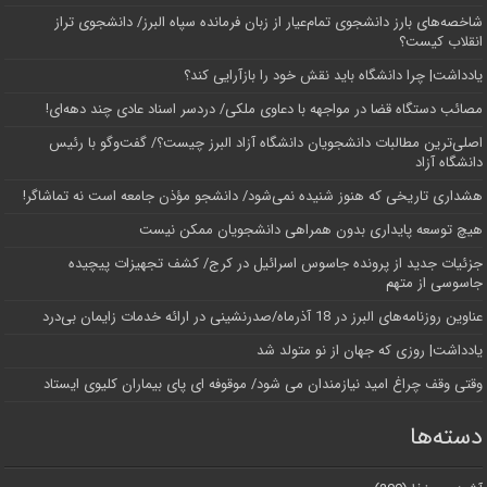
شاخصه‌های بارز دانشجوی تمام‌عیار از زبان فرمانده سپاه البرز/ دانشجوی تراز
انقلاب کیست؟
یادداشت| چرا دانشگاه باید نقش خود را بازآرایی کند؟
مصائب دستگاه قضا در مواجهه با دعاوی ملکی/ دردسر اسناد عادی چند‌ دهه‌ای!
اصلی‌ترین مطالبات دانشجویان دانشگاه آزاد البرز چیست؟/ گفت‌وگو با رئیس
دانشگاه آز‌اد
هشداری تاریخی که هنوز شنیده نمی‌شود/ دانشجو مؤذن جامعه است نه تماشاگر!
هیچ توسعه پایداری بدون همراهی دانشجویان ممکن نیست
جزئیات جدید از پرونده جاسوس اسرائیل در کرج/‌ کشف تجهیزات پیچیده
جاسوسی از متهم
عناوین روزنامه‌های البرز در ‌18 آذرماه/صدرنشینی در ارائه خدمات زایمان بی‌درد
یادداشت| روزی که جهان از نو متولد شد
وقتی وقف چراغ امید نیازمندان می شود/ موقوفه ای پای بیماران کلیوی ایستاد
دسته‌ها