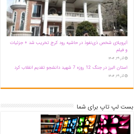
اَبَر‌ویلای شخص ذی‌نفوذ در حاشیه‌ رود کرج تخریب شد + جزئیات
و فیلم
آذر ۲۹, ۱۴۰۴
استان البرز در جنگ 12 روزه 7 شهید دانشجو تقدیم انقلاب کرد
آذر ۲۹, ۱۴۰۴
بست لپ تاپ برای شما