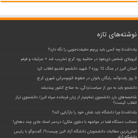
نوشته‌های تازه
یادداشت| ‌چه کسی باید پرچم حقیقت‌جویی را نگه دارد؟
اَبَر‌ویلای شخص ذی‌نفوذ در حاشیه‌ رود کرج تخریب شد + جزئیات و فیلم
استان البرز در جنگ 12 روزه 7 شهید دانشجو تقدیم انقلاب کرد
3 روز رفت‌وآمد رایگان بانوان در خطوط اتوبوسرانی شهری کرج
دانشجو باید به دور از سیاست‌زدگی، به صلاح کشور بیندیشد
شاخصه‌های بارز دانشجوی تمام‌عیار از زبان فرمانده سپاه البرز/ دانشجوی تراز
انقلاب کیست؟
یادداشت| چرا دانشگاه باید نقش خود را بازآرایی کند؟
مصائب دستگاه قضا در مواجهه با دعاوی ملکی/ دردسر اسناد عادی چند‌ دهه‌ای!
اصلی‌ترین مطالبات دانشجویان دانشگاه آزاد البرز چیست؟/ گفت‌وگو با رئیس
دانشگاه آز‌اد