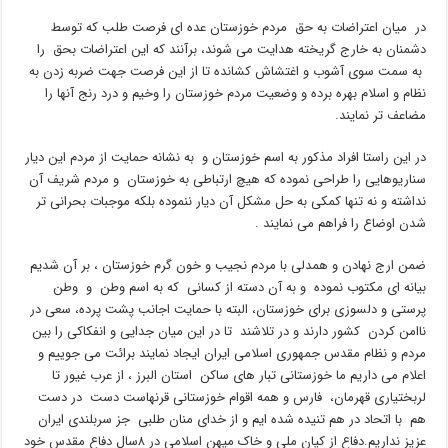
در میان اعتراضات به حق مردم خوزستان عده ای فرصت طلب که توسط
دشمنان به خارج گریخته هدایت می شوند، برآنند که این اعتراضات بحق را
به سمت سوی آشوب و اغتشاش کشانده تا از این فرصت جهت ضربه زدن به
نظام و اسلام بهره برده و وضعیت مردم خوزستان را وخیم و درد رنج آنها را
مضاعف تر نمایند.
در این راستا افراد مذکور به اسم خوزستان و به نشانه حمایت از مردم این دیار
سناریوهایی را طراحی نموده که هیچ ارتباطی به خوزستان و مردم شریف آن
نداشته و نه تنها کمکی به حل مشکل آن دیار ننموده بلکه موجبات بحرانی تر
شدن اوضاع را فراهم می نمایند .
ضمن ارج نهادن و همدلی با مردم نجیب و خون گرم خوزستان ، بر آن شدیم
بیانه ای مکتوب نموده و به آن دسته از کسانی که به اسم وطن و وطن
پرستی و دلسوزی برای خوزستان، البته با حمایت اجانب پشت پرده، سعی در
ناامن کردن کشور دارند و در تلاشند تا در این میان جدایی و انفکاکی را بین
مردم و نظام مقدس جمهوری اسلامی ایران ایجاد نمایند برائت می جوییم و
اعلام می داریم ما خوزستانی تبار های ساکن استان البرز ، از عرب غیور تا
لربختیاری قهرمان، فارس و همه اقوام خوزستانی قرنهاست دست در دست
هم با اتحاد در هم تنیده شده ایم و از خدای منان طلبی جز سربلندی ایران
عزیز نداریم.دفاع از کیان ملی و خاک میهن اسلامی در ۸سال دفاع مقدس خود