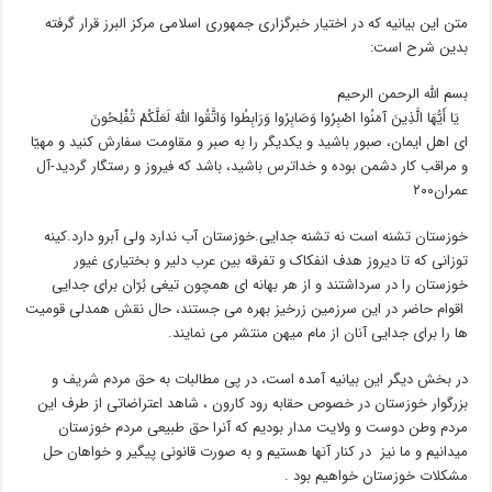
متن این بیانیه که در اختیار خبرگزاری جمهوری اسلامی مرکز البرز قرار گرفته
بدین شرح است:
بسم الله الرحمن الرحیم
یَا أَیُّهَا الَّذِینَ آمَنُوا اصْبِرُوا وَصَابِرُوا وَرَابِطُوا وَاتَّقُوا اللَّهَ لَعَلَّکُمْ تُفْلِحُونَ
ای اهل ایمان، صبور باشید و یکدیگر را به صبر و مقاومت سفارش کنید و مهیّا
و مراقب کار دشمن بوده و خداترس باشید، باشد که فیروز و رستگار گردید-آل
عمران۲۰۰
خوزستان تشنه است نه تشنه جدایی.خوزستان آب ندارد ولی آبرو دارد.کینه
توزانی که تا دیروز هدف انفکاک و تفرقه بین عرب دلیر و بختیاری غیور
خوزستان را در سرداشتند و از هر بهانه ای همچون تیغی بُرّان برای جدایی
اقوام حاضر در این سرزمین زرخیز بهره می جستند، حال نقش همدلی قومیت
ها را برای جدایی آنان از مام میهن منتشر می نمایند.
در بخش دیگر این بیانیه آمده است، در پی مطالبات به حق مردم شریف و
بزرگوار خوزستان در خصوص حقابه رود کارون ، شاهد اعتراضاتی از طرف این
مردم وطن دوست و ولایت مدار بودیم که آنرا حق طبیعی مردم خوزستان
میدانیم و ما نیز در کنار آنها هستیم و به صورت قانونی پیگیر و خواهان حل
مشکلات خوزستان خواهیم بود .