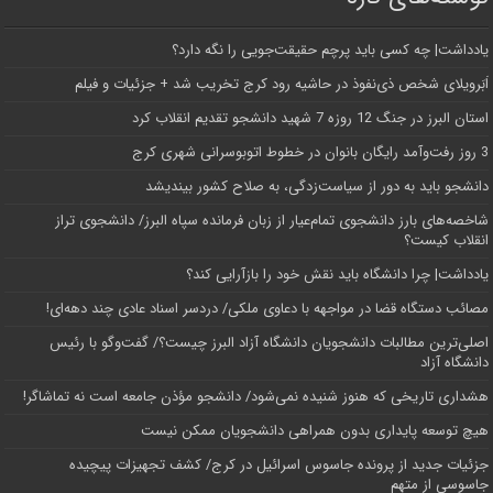
یادداشت| ‌چه کسی باید پرچم حقیقت‌جویی را نگه دارد؟
اَبَر‌ویلای شخص ذی‌نفوذ در حاشیه‌ رود کرج تخریب شد + جزئیات و فیلم
استان البرز در جنگ 12 روزه 7 شهید دانشجو تقدیم انقلاب کرد
3 روز رفت‌وآمد رایگان بانوان در خطوط اتوبوسرانی شهری کرج
دانشجو باید به دور از سیاست‌زدگی، به صلاح کشور بیندیشد
شاخصه‌های بارز دانشجوی تمام‌عیار از زبان فرمانده سپاه البرز/ دانشجوی تراز
انقلاب کیست؟
یادداشت| چرا دانشگاه باید نقش خود را بازآرایی کند؟
مصائب دستگاه قضا در مواجهه با دعاوی ملکی/ دردسر اسناد عادی چند‌ دهه‌ای!
اصلی‌ترین مطالبات دانشجویان دانشگاه آزاد البرز چیست؟/ گفت‌وگو با رئیس
دانشگاه آز‌اد
هشداری تاریخی که هنوز شنیده نمی‌شود/ دانشجو مؤذن جامعه است نه تماشاگر!
هیچ توسعه پایداری بدون همراهی دانشجویان ممکن نیست
جزئیات جدید از پرونده جاسوس اسرائیل در کرج/‌ کشف تجهیزات پیچیده
جاسوسی از متهم