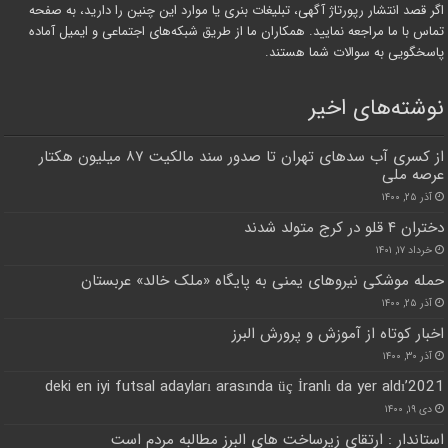
اگر قصد انتشار رپورتاژ آگهی، تبلیغات بنری یا موارد این چنین را دارید، به صفحه
تماس با ما مراجعه نمایید. همکاران ما از طریق شبکه‌های اجتماعی و ایمیل آماده
پاسخگویی به سوالات شما هستند.
نوشته‌های اخیر
از کسری آب سدهای تهران تا صدور سند مالکیت ۸۷ میلیون هکتار
عرصه‌ ملی
آذر ۲۵, ۱۴۰۰
دختران ۴ قلو در کرج متولد شدند
خرداد ۱۷, ۱۴۰۱
حمله موشکی نیروهای یمنی به پایگاه «ملک خالد» عربستان
آذر ۲۵, ۱۴۰۰
اخبار کوتاه از آموزش و پرورش البرز
آذر ۳۰, ۱۴۰۰
2021’deki en iyi futsal adayları arasında üç İranlı da yer aldı
دی ۱۹, ۱۴۰۰
استاندار : ارتقای زیرساخت های البرز مطالبه مردم است