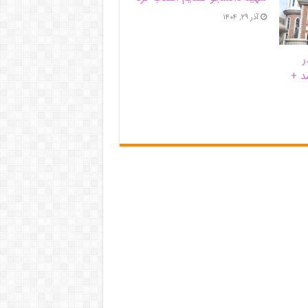
آذر ۲۹, ۱۴۰۴
ر
د +