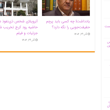
یادداشت| ‌چه کسی باید پرچم
اَبَر‌ویلای شخص ذی‌نفوذ د
یست
حقیقت‌جویی را نگه دارد؟
حاشیه‌ رود کرج تخریب ش
جزئیات و فیلم
آذر ۲۹, ۱۴۰۴
آذر ۲۹, ۱۴۰۴
وس
ات
ن
ان