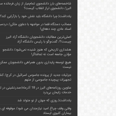
شاخصه‌های بارز دانشجوی تمام‌عیار از زبان فرمانده سپ
البرز/ دانشجوی تراز انقلاب کیست؟
یادداشت| چرا دانشگاه باید نقش خود را بازآرایی کند؟
مصائب دستگاه قضا در مواجهه با دعاوی ملکی/ دردسر
اسناد عادی چند‌ دهه‌ای!
اصلی‌ترین مطالبات دانشجویان دانشگاه آزاد البرز
چیست؟/ گفت‌وگو با رئیس دانشگاه آز‌اد
هشداری تاریخی که هنوز شنیده نمی‌شود/ دانشجو
مؤذن جامعه است نه تماشاگر!
هیچ توسعه پایداری بدون همراهی دانشجویان ممکن
نیست
جزئیات جدید از پرونده جاسوس اسرائیل در کرج/‌ ک
تجهیزات پیچیده جاسوسی از متهم
عناوین روزنامه‌های البرز در ‌18 آذرماه/صدرنشینی د
خدمات زایمان بی‌درد
یادداشت| روزی که جهان از نو متولد شد
وقتی وقف چراغ امید نیازمندان می شود/ موقوفه ای پ
بیماران کلیوی ایستاد