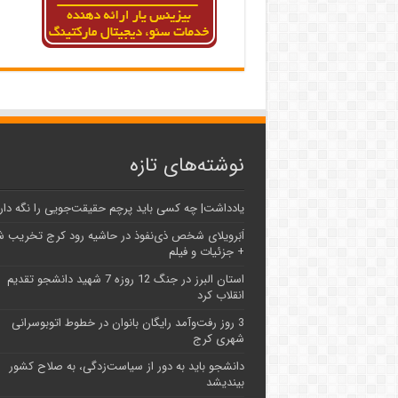
نوشته‌های تازه
یادداشت| ‌چه کسی باید پرچم حقیقت‌جویی را نگه دار
اَبَر‌ویلای شخص ذی‌نفوذ در حاشیه‌ رود کرج تخریب 
+ جزئیات و فیلم
استان البرز در جنگ 12 روزه 7 شهید دانشجو تقدیم
انقلاب کرد
3 روز رفت‌وآمد رایگان بانوان در خطوط اتوبوسرانی
شهری کرج
دانشجو باید به دور از سیاست‌زدگی، به صلاح کشور
بیندیشد