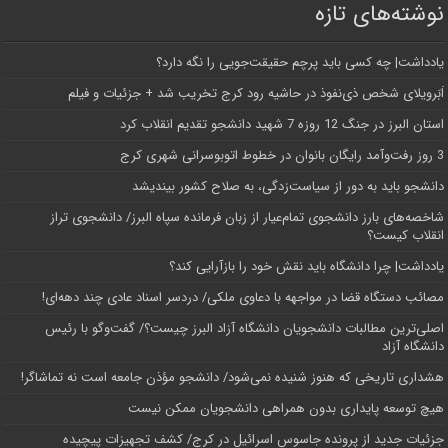
نوشته‌های تازه
یادداشت| ‌چه کسی باید پرچم حقیقت‌جویی را نگه دارد؟
اَبَر‌ویلای شخص ذی‌نفوذ در حاشیه‌ رود کرج تخریب شد + جزئیات و فیلم
استان البرز در جنگ 12 روزه 7 شهید دانشجو تقدیم انقلاب کرد
3 روز رفت‌وآمد رایگان بانوان در خطوط اتوبوسرانی شهری کرج
دانشجو باید به دور از سیاست‌زدگی، به صلاح کشور بیندیشد
شاخصه‌های بارز دانشجوی تمام‌عیار از زبان فرمانده سپاه البرز/ دانشجوی تراز
انقلاب کیست؟
یادداشت| چرا دانشگاه باید نقش خود را بازآرایی کند؟
مصائب دستگاه قضا در مواجهه با دعاوی ملکی/ دردسر اسناد عادی چند‌ دهه‌ای!
اصلی‌ترین مطالبات دانشجویان دانشگاه آزاد البرز چیست؟/ گفت‌وگو با رئیس
دانشگاه آز‌اد
هشداری تاریخی که هنوز شنیده نمی‌شود/ دانشجو مؤذن جامعه است نه تماشاگر!
هیچ توسعه پایداری بدون همراهی دانشجویان ممکن نیست
جزئیات جدید از پرونده جاسوس اسرائیل در کرج/‌ کشف تجهیزات پیچیده