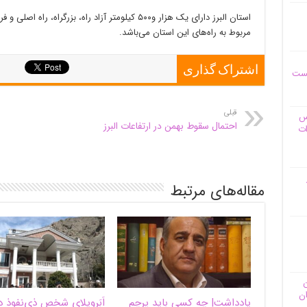
مربوط به راه‌های این استان می‌باشد.
اشتراک گذاری
یست
قبلی
وس
احتمال سقوط بهمن در ارتفاعات البرز
ات
مقاله‌های مرتبط
ن
ان
یادداشت| ‌چه کسی باید پرچم
اَبَر‌ویلای شخص ذی‌نفوذ د