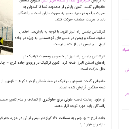
به گزارش
خبرگزاری صدا و سیما؛ مرکز البرز،
سروان مسعود
خانجانی گفت: اکنون بارش از محدوده نسا تا کندوان به
صورت برف و در بقیه محور به صورت باران است و رانندگان
باید با سرعت مطمئنه حرکت کنند.
کارشناس پلیس راه البرز افزود: با توجه به بارش‌ها، احتمال
سقوط سنگ و بهمن در مسیر‌های کوهستانی به ویژه در جاده
کرج – چالوس دور از انتظار نیست.
سپاه
کارشناس پلیس راه البرز در خصوص وضعیت ترافیک در
راه‌های استان البرز اضافه کرد: اکنون ترافیک در ورودی جاده کرج – چا
حال حرکت است.
قش
خانجانی گفت: همچنین ترافیک در خط شمالی آزادراه کرج – قزوین از م
نیمه سنگین گزارش شده است.
سر
او افزود: رعایت فاصله طولی برای جلوگیری از تصادف و عدم تغییر مسیر
رانندگان باید مورد توجه قرار دهند.
جاده کرج – چالوس به مسافت ۱۶۰ کیلومتر نیمی از 
مازندران قرار دارد.