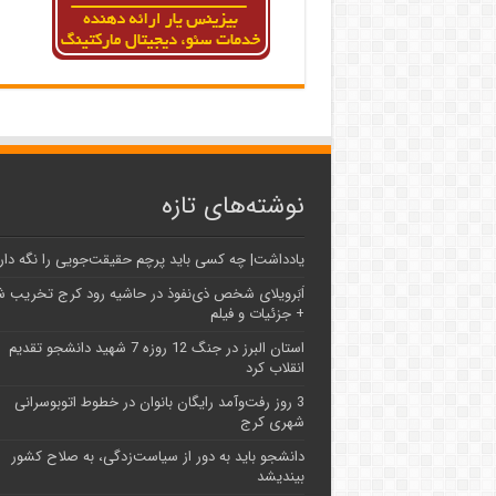
نوشته‌های تازه
یادداشت| ‌چه کسی باید پرچم حقیقت‌جویی را نگه دار
اَبَر‌ویلای شخص ذی‌نفوذ در حاشیه‌ رود کرج تخریب 
+ جزئیات و فیلم
استان البرز در جنگ 12 روزه 7 شهید دانشجو تقدیم
انقلاب کرد
3 روز رفت‌وآمد رایگان بانوان در خطوط اتوبوسرانی
شهری کرج
دانشجو باید به دور از سیاست‌زدگی، به صلاح کشور
بیندیشد