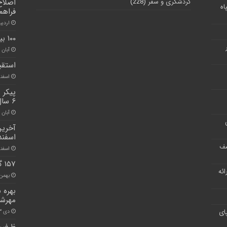
گردشگری و سفر
(228)
اصلاح
اه
فراهم
اردیبهشت
۱۰۰ بیمار کووید ۱۹ در البرز بستری شدند
آبان ۳۰, ۱۴۰۰
استقب
اسفند ۸, ۰
پیکر 
۶ سال شناسایی شد
آبان ۳۰, ۱۴۰۰
اسفند
شف
اسفند ۲۳, 
۱۵۷ گلزار شهدا در سراسر البرز گلباران شد
ر ارائه
بهمن ۱۵, ۰۰
مهرشه
ای
دی ۲۳, ۱۴۰۰
ظرفیت