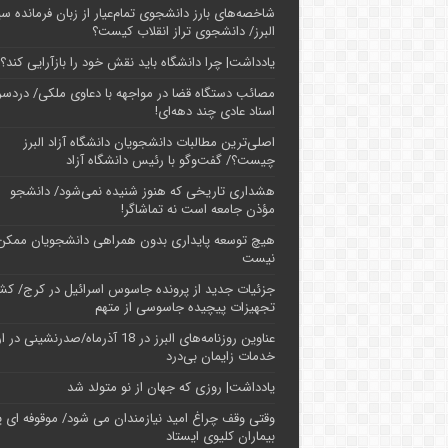
شاخصه‌های بارز دانشجوی تمام‌عیار از زبان فرمانده سپ
البرز/ دانشجوی تراز انقلاب کیست؟
یادداشت| چرا دانشگاه باید نقش خود را بازآرایی کند؟
مصائب دستگاه قضا در مواجهه با دعاوی ملکی/ دردسر
اسناد عادی چند‌ دهه‌ای!
اصلی‌ترین مطالبات دانشجویان دانشگاه آزاد البرز
چیست؟/ گفت‌وگو با رئیس دانشگاه آز‌اد
هشداری تاریخی که هنوز شنیده نمی‌شود/ دانشجو
مؤذن جامعه است نه تماشاگر!
هیچ توسعه پایداری بدون همراهی دانشجویان ممکن
نیست
جزئیات جدید از پرونده جاسوس اسرائیل در کرج/‌ ک
تجهیزات پیچیده جاسوسی از متهم
عناوین روزنامه‌های البرز در ‌18 آذرماه/صدرنشینی د
خدمات زایمان بی‌درد
یادداشت| روزی که جهان از نو متولد شد
وقتی وقف چراغ امید نیازمندان می شود/ موقوفه ای پ
بیماران کلیوی ایستاد