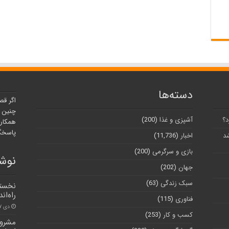
دسته‌ها
اگر قص
چنین ر
د؟
آشپزی و غذا
(200)
همکارا
پاسخگو
شد
اخبار
(11,736)
بازی و سرگرمی
(200)
نوشت
جهان
(202)
سبک زندگی
(63)
نخستی
راه‌ان
فناوری
(115)
دی ۱۷, ۱۴۰۰
کسب و کار
(253)
مشروح