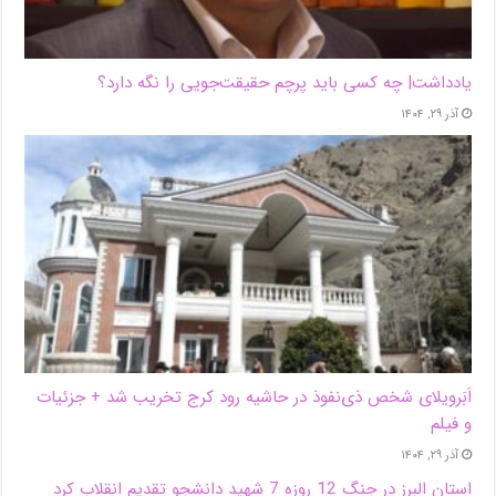
یادداشت| ‌چه کسی باید پرچم حقیقت‌جویی را نگه دارد؟
آذر ۲۹, ۱۴۰۴
اَبَر‌ویلای شخص ذی‌نفوذ در حاشیه‌ رود کرج تخریب شد + جزئیات
و فیلم
آذر ۲۹, ۱۴۰۴
استان البرز در جنگ 12 روزه 7 شهید دانشجو تقدیم انقلاب کرد