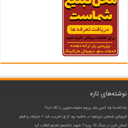
نوشته‌های تازه
یادداشت| ‌چه کسی باید پرچم حقیقت‌جویی را نگه دارد؟
اَبَر‌ویلای شخص ذی‌نفوذ در حاشیه‌ رود کرج تخریب شد + جزئیات و فیلم
استان البرز در جنگ 12 روزه 7 شهید دانشجو تقدیم انقلاب کرد