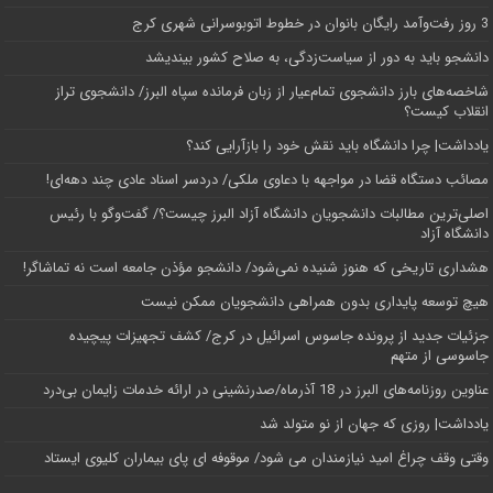
3 روز رفت‌وآمد رایگان بانوان در خطوط اتوبوسرانی شهری کرج
دانشجو باید به دور از سیاست‌زدگی، به صلاح کشور بیندیشد
شاخصه‌های بارز دانشجوی تمام‌عیار از زبان فرمانده سپاه البرز/ دانشجوی تراز
انقلاب کیست؟
یادداشت| چرا دانشگاه باید نقش خود را بازآرایی کند؟
مصائب دستگاه قضا در مواجهه با دعاوی ملکی/ دردسر اسناد عادی چند‌ دهه‌ای!
اصلی‌ترین مطالبات دانشجویان دانشگاه آزاد البرز چیست؟/ گفت‌وگو با رئیس
دانشگاه آز‌اد
هشداری تاریخی که هنوز شنیده نمی‌شود/ دانشجو مؤذن جامعه است نه تماشاگر!
هیچ توسعه پایداری بدون همراهی دانشجویان ممکن نیست
جزئیات جدید از پرونده جاسوس اسرائیل در کرج/‌ کشف تجهیزات پیچیده
جاسوسی از متهم
عناوین روزنامه‌های البرز در ‌18 آذرماه/صدرنشینی در ارائه خدمات زایمان بی‌درد
یادداشت| روزی که جهان از نو متولد شد
وقتی وقف چراغ امید نیازمندان می شود/ موقوفه ای پای بیماران کلیوی ایستاد