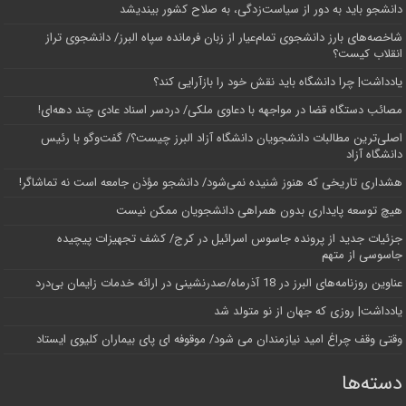
دانشجو باید به دور از سیاست‌زدگی، به صلاح کشور بیندیشد
شاخصه‌های بارز دانشجوی تمام‌عیار از زبان فرمانده سپاه البرز/ دانشجوی تراز
انقلاب کیست؟
یادداشت| چرا دانشگاه باید نقش خود را بازآرایی کند؟
مصائب دستگاه قضا در مواجهه با دعاوی ملکی/ دردسر اسناد عادی چند‌ دهه‌ای!
اصلی‌ترین مطالبات دانشجویان دانشگاه آزاد البرز چیست؟/ گفت‌وگو با رئیس
دانشگاه آز‌اد
هشداری تاریخی که هنوز شنیده نمی‌شود/ دانشجو مؤذن جامعه است نه تماشاگر!
هیچ توسعه پایداری بدون همراهی دانشجویان ممکن نیست
جزئیات جدید از پرونده جاسوس اسرائیل در کرج/‌ کشف تجهیزات پیچیده
جاسوسی از متهم
عناوین روزنامه‌های البرز در ‌18 آذرماه/صدرنشینی در ارائه خدمات زایمان بی‌درد
یادداشت| روزی که جهان از نو متولد شد
وقتی وقف چراغ امید نیازمندان می شود/ موقوفه ای پای بیماران کلیوی ایستاد
دسته‌ها