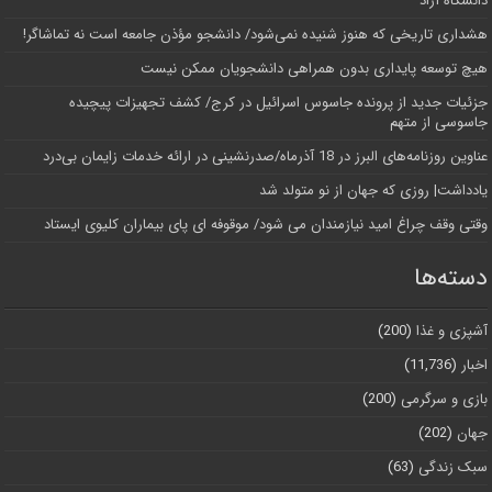
دانشگاه آز‌اد
هشداری تاریخی که هنوز شنیده نمی‌شود/ دانشجو مؤذن جامعه است نه تماشاگر!
هیچ توسعه پایداری بدون همراهی دانشجویان ممکن نیست
جزئیات جدید از پرونده جاسوس اسرائیل در کرج/‌ کشف تجهیزات پیچیده
جاسوسی از متهم
عناوین روزنامه‌های البرز در ‌18 آذرماه/صدرنشینی در ارائه خدمات زایمان بی‌درد
یادداشت| روزی که جهان از نو متولد شد
وقتی وقف چراغ امید نیازمندان می شود/ موقوفه ای پای بیماران کلیوی ایستاد
دسته‌ها
آشپزی و غذا
(200)
اخبار
(11,736)
بازی و سرگرمی
(200)
جهان
(202)
سبک زندگی
(63)