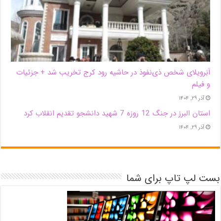
اَبَر‌ویلای شخص ذی‌نفوذ در حاشیه‌ رود کرج تخریب شد + جزئیات
و فیلم
آذر ۲۹, ۱۴۰۴
استان البرز در جنگ 12 روزه 7 شهید دانشجو تقدیم انقلاب کرد
آذر ۲۹, ۱۴۰۴
بست لپ تاپ برای شما