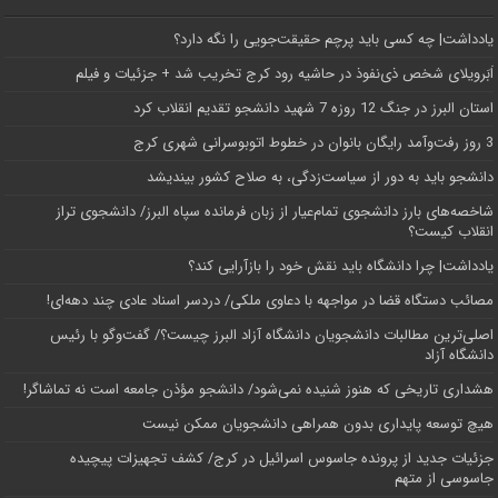
یادداشت| ‌چه کسی باید پرچم حقیقت‌جویی را نگه دارد؟
اَبَر‌ویلای شخص ذی‌نفوذ در حاشیه‌ رود کرج تخریب شد + جزئیات و فیلم
استان البرز در جنگ 12 روزه 7 شهید دانشجو تقدیم انقلاب کرد
3 روز رفت‌وآمد رایگان بانوان در خطوط اتوبوسرانی شهری کرج
دانشجو باید به دور از سیاست‌زدگی، به صلاح کشور بیندیشد
شاخصه‌های بارز دانشجوی تمام‌عیار از زبان فرمانده سپاه البرز/ دانشجوی تراز
انقلاب کیست؟
یادداشت| چرا دانشگاه باید نقش خود را بازآرایی کند؟
مصائب دستگاه قضا در مواجهه با دعاوی ملکی/ دردسر اسناد عادی چند‌ دهه‌ای!
اصلی‌ترین مطالبات دانشجویان دانشگاه آزاد البرز چیست؟/ گفت‌وگو با رئیس
دانشگاه آز‌اد
هشداری تاریخی که هنوز شنیده نمی‌شود/ دانشجو مؤذن جامعه است نه تماشاگر!
هیچ توسعه پایداری بدون همراهی دانشجویان ممکن نیست
جزئیات جدید از پرونده جاسوس اسرائیل در کرج/‌ کشف تجهیزات پیچیده
جاسوسی از متهم