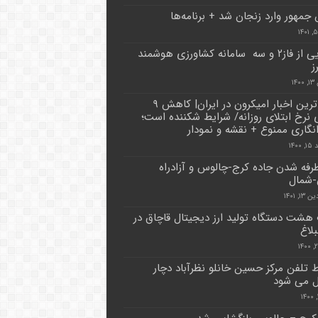
جمهور وارد زنجان شد + برنامه‌ها
رونمایی از فاز۲ و سه سامانه کشاورزی هوشمند
ز
۱۴
جدیدترین اخبار امیکرون در ایران| کاهش ۹
ی نرخ ابتلای روزانه/ شرایط شکننده است؛
انگاری ممنوع + نقشه و نمودار
۱۴۰۰
فه شدن جاده کرج-چالوس و آزادراه
-شمال
۱, ۱۴۰۱
شت دستگاه تولید ارز دیجیتال قاچاق در
لاغ
تلفن مرکز حسین خانلو نظرآباد دچار
ل می شود