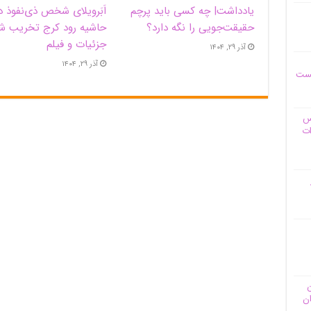
یادداشت| ‌چه کسی باید پرچم
اَبَر‌ویلای شخص ذی‌نفوذ د
حقیقت‌جویی را نگه دارد؟
حاشیه‌ رود کرج تخریب ش
جزئیات و فیلم
آذر ۲۹, ۱۴۰۴
آذر ۲۹, ۱۴۰۴
یست
وس
ات
ن
ان