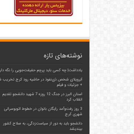
نوشته‌های تازه
یادداشت| ‌چه کسی باید پرچم حقیقت‌جویی را نگه دار
اَبَر‌ویلای شخص ذی‌نفوذ در حاشیه‌ رود کرج تخریب 
+ جزئیات و فیلم
استان البرز در جنگ 12 روزه 7 شهید دانشجو تقدیم
انقلاب کرد
3 روز رفت‌وآمد رایگان بانوان در خطوط اتوبوسرانی
شهری کرج
دانشجو باید به دور از سیاست‌زدگی، به صلاح کشور
بیندیشد