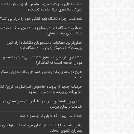
شاخصه‌های بارز دانشجوی تمام‌عیار از زبان فرمانده سپ
البرز/ دانشجوی تراز انقلاب کیست؟
یادداشت| چرا دانشگاه باید نقش خود را بازآرایی کند؟
مصائب دستگاه قضا در مواجهه با دعاوی ملکی/ دردسر
اسناد عادی چند‌ دهه‌ای!
اصلی‌ترین مطالبات دانشجویان دانشگاه آزاد البرز
چیست؟/ گفت‌وگو با رئیس دانشگاه آز‌اد
هشداری تاریخی که هنوز شنیده نمی‌شود/ دانشجو
مؤذن جامعه است نه تماشاگر!
هیچ توسعه پایداری بدون همراهی دانشجویان ممکن
نیست
جزئیات جدید از پرونده جاسوس اسرائیل در کرج/‌ ک
تجهیزات پیچیده جاسوسی از متهم
عناوین روزنامه‌های البرز در ‌18 آذرماه/صدرنشینی د
خدمات زایمان بی‌درد
یادداشت| روزی که جهان از نو متولد شد
وقتی وقف چراغ امید نیازمندان می شود/ موقوفه ای پ
بیماران کلیوی ایستاد