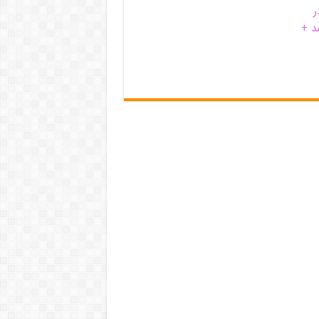
ر
د +