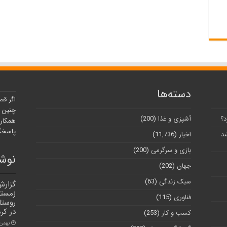
دسته‌ها
اگر قص
چنین ر
د؟
آشپزی و غذا
(200)
همکارا
پاسخگو
شد
اخبار
(11,736)
بازی و سرگرمی
(200)
نوشت
جهان
(202)
سبک زندگی
(63)
گزارش
زمستا
فناوری
(115)
روستا
در کر
کسب و کار
(253)
بهمن ۱, ۰۰