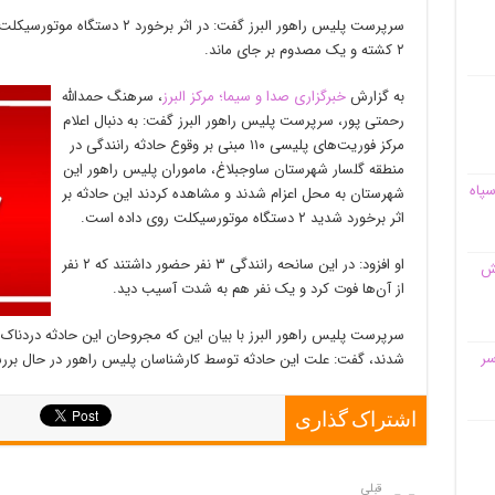
سرپرست پلیس راهور البرز گفت: در ا
۲ کشته و یک مصدوم بر جای ماند.
به گزارش
خبرگزاری صدا و سیما؛ مرکز البرز
، سرهنگ حمدالله
رحمتی پور، سرپرست پلیس راهور البرز گفت: به دنبال اعلام
مرکز فوریت‌های پلیسی ۱۱۰ مبنی بر وقوع حادثه رانندگی در
منطقه گلسار شهرستان ساوجبلاغ، ماموران پلیس راهور این
سپاه
شهرستان به محل اعزام شدند و مشاهده کردند این حادثه بر
اثر برخورد شدید ۲ دستگاه موتورسیکلت روی داده است.
او افزود: در این سانحه رانندگی ۳ نفر حضور داشتند که ۲ نفر
قش
از آن‌ها فوت کرد و یک نفر هم به شدت آسیب دید.
سرپرست پلیس راهور البرز با بیان این که مجروحان این حادثه دردناک ت
سر
شدند، گفت: علت این حادثه توسط کارشناسان پلیس راهور در حال بر
اشتراک گذاری
قبلی