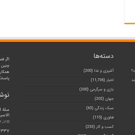
دسته‌ها
اگر قص
چنین ر
د؟
آشپزی و غذا
(200)
همکارا
پاسخگو
شد
اخبار
(11,736)
بازی و سرگرمی
(200)
نوشت
جهان
(202)
سبک زندگی
(63)
سلة ا
الاسي
فناوری
(115)
آذر ۶, ۱۴۰۰
کسب و کار
(253)
۷