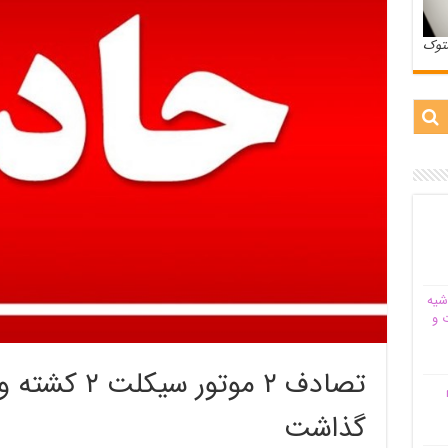
ستوک
شیه‌
 و
تصادف ۲ موتور
م
گذاشت