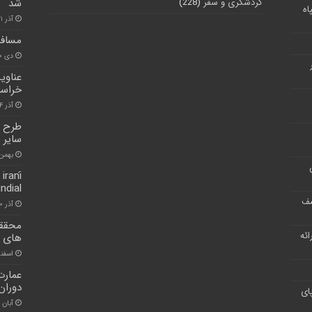
گردشگری و سفر
(228)
شد
اه
آذر ۱۱, ۱۴۰۰
مسافر ۳۹ ساله البرز در جوار شهدا 
دی ۳۰, ۱۴۰۰
عناوی
خراس
آذر ۲۴, ۱۴۰۰
طرح م
سایر 
بهمن ۲۱, ۰۰
iraní
ndial
شف
آذر ۲۰, ۱۴۰۰
محققا
ر ارائه
های ع
اسفند ۴, ۰
عمارت
دوران
ای
آبان ۳۰, ۱۴۰۰