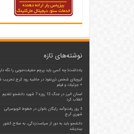
نوشته‌های تازه
یادداشت| ‌چه کسی باید پرچم حقیقت‌جویی را نگه دار
اَبَر‌ویلای شخص ذی‌نفوذ در حاشیه‌ رود کرج تخریب 
+ جزئیات و فیلم
استان البرز در جنگ 12 روزه 7 شهید دانشجو تقدیم
انقلاب کرد
3 روز رفت‌وآمد رایگان بانوان در خطوط اتوبوسرانی
شهری کرج
دانشجو باید به دور از سیاست‌زدگی، به صلاح کشور
بیندیشد