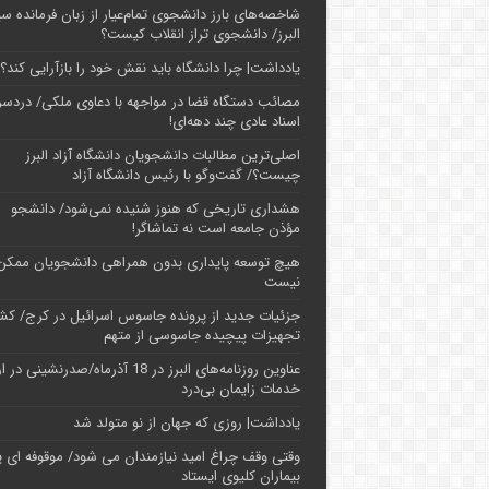
شاخصه‌های بارز دانشجوی تمام‌عیار از زبان فرمانده سپ
البرز/ دانشجوی تراز انقلاب کیست؟
یادداشت| چرا دانشگاه باید نقش خود را بازآرایی کند؟
مصائب دستگاه قضا در مواجهه با دعاوی ملکی/ دردسر
اسناد عادی چند‌ دهه‌ای!
اصلی‌ترین مطالبات دانشجویان دانشگاه آزاد البرز
چیست؟/ گفت‌وگو با رئیس دانشگاه آز‌اد
هشداری تاریخی که هنوز شنیده نمی‌شود/ دانشجو
مؤذن جامعه است نه تماشاگر!
هیچ توسعه پایداری بدون همراهی دانشجویان ممکن
نیست
جزئیات جدید از پرونده جاسوس اسرائیل در کرج/‌ ک
تجهیزات پیچیده جاسوسی از متهم
عناوین روزنامه‌های البرز در ‌18 آذرماه/صدرنشینی د
خدمات زایمان بی‌درد
یادداشت| روزی که جهان از نو متولد شد
وقتی وقف چراغ امید نیازمندان می شود/ موقوفه ای پ
بیماران کلیوی ایستاد