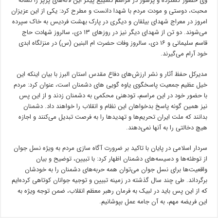
وی حضور گسترده و پرشور در مراسم تشییع پیکر این لاله‌های پرپر را نشانه
محبت، دوستی و مودت مردم با شهدا دانست و مطرح کرد: یکی از این عزیزان
امروز در معراج شهدای بیلقان و دیگری در پارک بهشت فردیس به خاک سپرده
می‌شوند. دو تن از شهدای دیگر نیز در روزهای ۱۳ دی، سالروز شهادت حاج
قاسم سلیمانی و ۱۶ دی، سالروز وفات حضرت
ام
البنین
(
س)
در منزلگاه ابدی
خود آرام می‌گیرند.
مدیرکل حفظ آثار و نشر ارزش‌های دفاع مقدس استان البرز با بیان اینکه این
خیل
عظیم جمعیت پاسخگوی
یاوه
گویی
های
دشمنان است، عنوان کرد: مردم
با حضور خود در این مراسم، تودهنی محکمی به دشمنان زدند و از این پس
نیز همین گونه پاسخ بدخواهان این نظام و انقلاب را خواهند داد. دشمنان
بدانند که ملت ایران تحریم‌ها و تهدیدها را به فرصت تبدیل می‌کنند و اجازه
هیچ دخالتی را به آنها نمی‌دهند.
سردار اسلامی در پایان با تاکید بر ضرورت آگاه سازی مردم به ویژه نسل جوان
از توطئه‌ها و دسیسه‌های دشمنان اظهار کرد: با تبیین، توضیح و بیان
واقعیت‌ها برای نسل جوان می‌توان همه حربه‌های دشمنان را به خودشان
برگرداند. طی چند سال گذشته در زمینه تبیین و توجیه جوانان کوتاهی کرده‌ایم
که از این پس باید در لبیک به فرمان رهبر معظم انقلاب، ضمن توجه ویژه به
این فریضه مهم، به آن جامه عمل بپوشانیم.