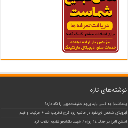
نوشته‌های تازه
یادداشت| ‌چه کسی باید پرچم حقیقت‌جویی را نگه دارد؟
اَبَر‌ویلای شخص ذی‌نفوذ در حاشیه‌ رود کرج تخریب شد + جزئیات و فیلم
استان البرز در جنگ 12 روزه 7 شهید دانشجو تقدیم انقلاب کرد