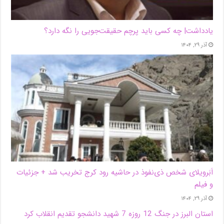
یادداشت| ‌چه کسی باید پرچم حقیقت‌جویی را نگه دارد؟
آذر ۲۹, ۱۴۰۴
اَبَر‌ویلای شخص ذی‌نفوذ در حاشیه‌ رود کرج تخریب شد + جزئیات
و فیلم
آذر ۲۹, ۱۴۰۴
استان البرز در جنگ 12 روزه 7 شهید دانشجو تقدیم انقلاب کرد