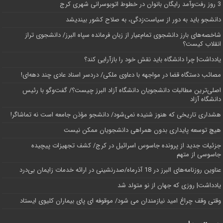
3 روز رفت‌وآمد رایگان بانوان در خطوط اتوبوسرانی شهری کرج
دانشجو باید به دور از سیاست‌زدگی، به صلاح کشور بیندیشد
شاخصه‌های بارز دانشجوی تمام‌عیار از زبان فرمانده سپاه البرز/ دانشجوی تراز
انقلاب کیست؟
یادداشت| چرا دانشگاه باید نقش خود را بازآرایی کند؟
مصائب دستگاه قضا در مواجهه با دعاوی ملکی/ دردسر اسناد عادی چند‌ دهه‌ای!
اصلی‌ترین مطالبات دانشجویان دانشگاه آزاد البرز چیست؟/ گفت‌وگو با رئیس
دانشگاه آز‌اد
هشداری تاریخی که هنوز شنیده نمی‌شود/ دانشجو مؤذن جامعه است نه تماشاگر!
هیچ توسعه پایداری بدون همراهی دانشجویان ممکن نیست
جزئیات جدید از پرونده جاسوس اسرائیل در کرج/‌ کشف تجهیزات پیچیده
جاسوسی از متهم
عناوین روزنامه‌های البرز در ‌18 آذرماه/صدرنشینی در ارائه خدمات زایمان بی‌درد
یادداشت| روزی که جهان از نو متولد شد
وقتی وقف چراغ امید نیازمندان می شود/ موقوفه ای پای بیماران کلیوی ایستاد