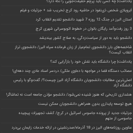
یادداشت| ‌چه کسی باید پرچم حقیقت‌جویی را نگه دارد؟
اَبَر‌ویلای شخص ذی‌نفوذ در حاشیه‌ رود کرج تخریب شد + جزئیات و فیلم
استان البرز در جنگ 12 روزه 7 شهید دانشجو تقدیم انقلاب کرد
3 روز رفت‌وآمد رایگان بانوان در خطوط اتوبوسرانی شهری کرج
دانشجو باید به دور از سیاست‌زدگی، به صلاح کشور بیندیشد
شاخصه‌های بارز دانشجوی تمام‌عیار از زبان فرمانده سپاه البرز/ دانشجوی تراز
انقلاب کیست؟
یادداشت| چرا دانشگاه باید نقش خود را بازآرایی کند؟
مصائب دستگاه قضا در مواجهه با دعاوی ملکی/ دردسر اسناد عادی چند‌ دهه‌ای!
اصلی‌ترین مطالبات دانشجویان دانشگاه آزاد البرز چیست؟/ گفت‌وگو با رئیس
دانشگاه آز‌اد
هشداری تاریخی که هنوز شنیده نمی‌شود/ دانشجو مؤذن جامعه است نه تماشاگر!
هیچ توسعه پایداری بدون همراهی دانشجویان ممکن نیست
جزئیات جدید از پرونده جاسوس اسرائیل در کرج/‌ کشف تجهیزات پیچیده
جاسوسی از متهم
عناوین روزنامه‌های البرز در ‌18 آذرماه/صدرنشینی در ارائه خدمات زایمان بی‌درد