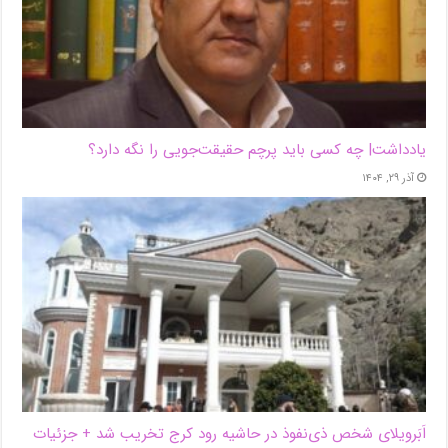
یادداشت| ‌چه کسی باید پرچم حقیقت‌جویی را نگه دارد؟
آذر ۲۹, ۱۴۰۴
اَبَر‌ویلای شخص ذی‌نفوذ در حاشیه‌ رود کرج تخریب شد + جزئیات