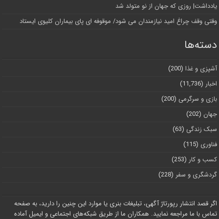
یادداشت| روزی که جهان از نو متولد شد
وقتی وقف چراغ امید نیازمندان می شود/ موقوفه ای پای بیماران کلیوی ایستاد
دسته‌ها
آشپزی و غذا
(200)
اخبار
(11,736)
بازی و سرگرمی
(200)
جهان
(202)
سبک زندگی
(63)
فناوری
(115)
کسب و کار
(253)
گردشگری و سفر
(228)
اگر قصد انتشار رپورتاژ آگهی، تبلیغات بنری یا موارد این چنین را دارید، به صفحه
تماس با ما مراجعه نمایید. همکاران ما از طریق شبکه‌های اجتماعی و ایمیل آماده