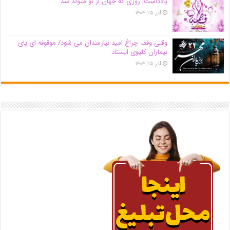
یادداشت| روزی که جهان از نو متولد شد
آذر ۲۵, ۱۴۰۴
وقتی وقف چراغ امید نیازمندان می شود/ موقوفه ای پای
بیماران کلیوی ایستاد
آذر ۲۵, ۱۴۰۴