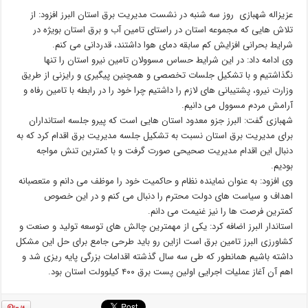
عزیزاله شهبازی روز سه شنبه در نشست مدیریت برق استان البرز افزود: از
تلاش هایی که مجموعه استان در راستای تامین آب و برق استان بویژه در
شرایط بحرانی افزایش کم سابقه دمای هوا داشتند، قدردانی می کنم.
وی ادامه داد: در این شرایط حساس مسوولان تامین نیرو استان را تنها
نگذاشتیم و با تشکیل جلسات تخصصی و همچنین پیگیری و رایزنی از طریق
وزارت نیرو، پشتیبانی های لازم را داشتیم چرا خود را در رابطه با تامین رفاه و
آرامش مردم مسوول می دانیم.
شهبازی گفت: البرز جزو معدود استان هایی است که پیرو جلسه استانداران
برای مدیریت برق استان نسبت به تشکیل جلسه مدیریت برق اقدام کرد که به
دنبال این اقدام مدیریت صحیحی صورت گرفت و با کمترین تنش مواجه
بودیم.
وی افزود: به عنوان نماینده نظام و حاکمیت خود را موظف می دانم و متعصبانه
اهداف و سیاست های دولت محترم را دنبال می کنم و در این خصوص
کمترین فرصت ها را نیز غنیمت می دانم.
استاندار البرز اضافه کرد: یکی از مهمترین چالش های توسعه تولید و صنعت و
کشاورزی البرز تامین برق است ازاین رو باید طرحی جامع برای حل این مشکل
داشته باشیم همانطور که طی سه سال گذشته اقدامات بزرگی پایه ریزی شد و
اهم آن آغاز عملیات اجرایی اولین پست برق ۴۰۰ کیلوولت استان بود.