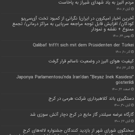
مردم البرز به یاد شهدای شیراز به پاخاست
آبان ۷, ۱۴۰۱
آخرین اخبار امیکرون در ایران| نگرانی از کمبود تخت آی‌سی‌یو
کودکان/ افزایش قابل توجه مراجعه سرپایی به مراکز درمانی/ تجمع
ممنوع + نقشه و نمودار
بهمن ۲۴, ۱۴۰۰
Qalibaf trifft sich mit dem Präsidenten der Türkei
آذر ۲۰, ۱۴۰۰
کیفیت هوای البرز در وضعیت ناسالم قرار گرفت
آذر ۲۶, ۱۴۰۱
Japonya Parlamentosu’nda İran’dan “Beyaz İnek Kasidesi”
gösterildi
اسفند ۲۲, ۱۴۰۰
دستگیری باند کلاهبرداری شرکت هرمی در کرج
آبان ۳۰, ۱۴۰۰
گارگاه عرضه سیلندر گاز مایع در کرج دچار آتش سوزی شد
آبان ۲۶, ۱۴۰۰
سخنگوی شورای شهر از بازدید کنندگان جشنواره لاله‌های کرج