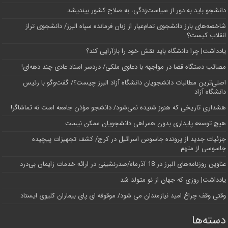
دانشجو باید به دور از سیاست‌زدگی، به صلاح کشور بیندیشد
شاخصه‌های بارز دانشجوی تمام‌عیار از زبان فرمانده سپاه البرز/ دانشجوی تراز
انقلاب کیست؟
یادداشت| چرا دانشگاه باید نقش خود را بازآرایی کند؟
مصائب دستگاه قضا در مواجهه با دعاوی ملکی/ دردسر اسناد عادی چند‌ دهه‌ای!
اصلی‌ترین مطالبات دانشجویان دانشگاه آزاد البرز چیست؟/ گفت‌وگو با رئیس
دانشگاه آز‌اد
هشداری تاریخی که هنوز شنیده نمی‌شود/ دانشجو مؤذن جامعه است نه تماشاگر!
هیچ توسعه پایداری بدون همراهی دانشجویان ممکن نیست
جزئیات جدید از پرونده جاسوس اسرائیل در کرج/‌ کشف تجهیزات پیچیده
جاسوسی از متهم
عناوین روزنامه‌های البرز در ‌18 آذرماه/صدرنشینی در ارائه خدمات زایمان بی‌درد
یادداشت| روزی که جهان از نو متولد شد
وقتی وقف چراغ امید نیازمندان می شود/ موقوفه ای پای بیماران کلیوی ایستاد
دسته‌ها