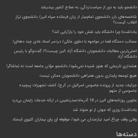
دانشجو باید به دور از سیاست‌زدگی، به صلاح کشور بیندیشد
شاخصه‌های بارز دانشجوی تمام‌عیار از زبان فرمانده سپاه البرز/ دانشجوی تراز
انقلاب کیست؟
یادداشت| چرا دانشگاه باید نقش خود را بازآرایی کند؟
مصائب دستگاه قضا در مواجهه با دعاوی ملکی/ دردسر اسناد عادی چند‌ دهه‌ای!
اصلی‌ترین مطالبات دانشجویان دانشگاه آزاد البرز چیست؟/ گفت‌وگو با رئیس
دانشگاه آز‌اد
هشداری تاریخی که هنوز شنیده نمی‌شود/ دانشجو مؤذن جامعه است نه تماشاگر!
هیچ توسعه پایداری بدون همراهی دانشجویان ممکن نیست
جزئیات جدید از پرونده جاسوس اسرائیل در کرج/‌ کشف تجهیزات پیچیده
جاسوسی از متهم
عناوین روزنامه‌های البرز در ‌18 آذرماه/صدرنشینی در ارائه خدمات زایمان بی‌درد
یادداشت| روزی که جهان از نو متولد شد
وقتی وقف چراغ امید نیازمندان می شود/ موقوفه ای پای بیماران کلیوی ایستاد
دسته‌ها