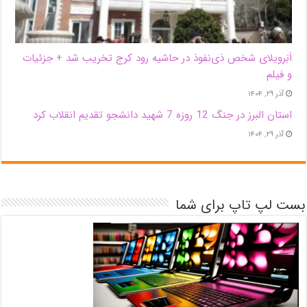
اَبَر‌ویلای شخص ذی‌نفوذ در حاشیه‌ رود کرج تخریب شد + جزئیات
و فیلم
آذر ۲۹, ۱۴۰۴
استان البرز در جنگ 12 روزه 7 شهید دانشجو تقدیم انقلاب کرد
آذر ۲۹, ۱۴۰۴
بست لپ تاپ برای شما