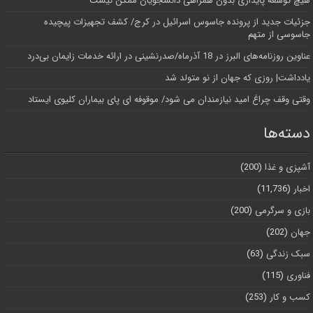
هیچ توسعه پایداری بدون همراهی دانشجویان ممکن نیست
جزئیات جدید از پرونده جاسوس اسرائیل در کرج/‌ کشف تجهیزات پیچیده
جاسوسی از متهم
عناوین روزنامه‌های البرز در ‌18 آذرماه/صدرنشینی در ارائه خدمات زایمان بی‌درد
یادداشت| روزی که جهان از نو متولد شد
وقتی وقف چراغ امید نیازمندان می شود/ موقوفه ای پای بیماران کلیوی ایستاد
دسته‌ها
آشپزی و غذا
(200)
اخبار
(11,736)
بازی و سرگرمی
(200)
جهان
(202)
سبک زندگی
(63)
فناوری
(115)
کسب و کار
(253)