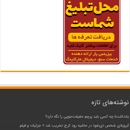
نوشته‌های تازه
یادداشت| ‌چه کسی باید پرچم حقیقت‌جویی را نگه دارد؟
اَبَر‌ویلای شخص ذی‌نفوذ در حاشیه‌ رود کرج تخریب شد + جزئیات و فیلم