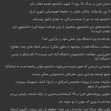
استان البرز در جنگ 12 روزه 7 شهید دانشجو تقدیم انقلاب کرد
3 روز رفت‌وآمد رایگان بانوان در خطوط اتوبوسرانی شهری کرج
دانشجو باید به دور از سیاست‌زدگی، به صلاح کشور بیندیشد
شاخصه‌های بارز دانشجوی تمام‌عیار از زبان فرمانده سپاه البرز/ دانشجوی تراز
انقلاب کیست؟
یادداشت| چرا دانشگاه باید نقش خود را بازآرایی کند؟
مصائب دستگاه قضا در مواجهه با دعاوی ملکی/ دردسر اسناد عادی چند‌ دهه‌ای!
اصلی‌ترین مطالبات دانشجویان دانشگاه آزاد البرز چیست؟/ گفت‌وگو با رئیس
دانشگاه آز‌اد
هشداری تاریخی که هنوز شنیده نمی‌شود/ دانشجو مؤذن جامعه است نه تماشاگر!
هیچ توسعه پایداری بدون همراهی دانشجویان ممکن نیست
جزئیات جدید از پرونده جاسوس اسرائیل در کرج/‌ کشف تجهیزات پیچیده
جاسوسی از متهم
عناوین روزنامه‌های البرز در ‌18 آذرماه/صدرنشینی در ارائه خدمات زایمان بی‌درد
یادداشت| روزی که جهان از نو متولد شد
وقتی وقف چراغ امید نیازمندان می شود/ موقوفه ای پای بیماران کلیوی ایستاد