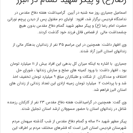
رضا(ع) و پیکر شهید گمنام در البرز
اسماعیل جمیاری روز سه شنبه در آیین گرامیداشت هفته دفاع مقدس در
ندامتگاه فردیس برگزار شد، افزود: اولیای دم مقتول پس از دیدن پرچم نورانی
حضرت امام رضا (ع) و پیکر مطهر شهید گمنام دفاع مقدس بدون هیچ
چشمداشت مالی از قصاص قاتل فرزند خود گذشت کردند.
وی اظهار داشت: همچنین در این مراسم ۳۵ نفر از زندانیان بدهکار مالی از
زندانهای استان البرز آزاد شدند.
جمیاری با اشاره به اینکه میزان کل بدهی این افراد بیش از ۱۱ میلیارد تومان
بود ، اظهار داشت: با ورود کمیته های صلح و سازش زندانها ، شورای حل
اختلاف و مددکاران از شکات و طلبکاران مبلغ ۹ میلیارد تومان تخفیف اخذ
شد و با پرداخت ۲ میلیارد تومان زمینه ازادی این تعداد زندانی از زندان های
استان البرز فراهم شد.
وی گفت: همچنین در گرامیداشت هفته دفاع مقدس ۲۳ نفر از کارکنان رزمنده
شاغل در زندانهای استان با حضور مسوولان ارشد استان تجلیل شدند.
پیکر مطهر شهید ۲۰ ساله و گمنام دفاع مقدس از شب گذشته میهمان مردم
شهرستان فردیس استان البرز است که قشرهای مختلف مردم بر اطراف این