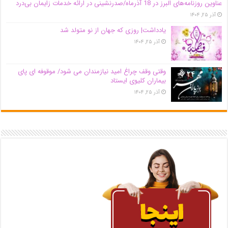
عناوین روزنامه‌های البرز در ‌18 آذرماه/صدرنشینی در ارائه خدمات زایمان بی‌درد
آذر ۲۵, ۱۴۰۴
یادداشت| روزی که جهان از نو متولد شد
آذر ۲۵, ۱۴۰۴
وقتی وقف چراغ امید نیازمندان می شود/ موقوفه ای پای
بیماران کلیوی ایستاد
آذر ۲۵, ۱۴۰۴