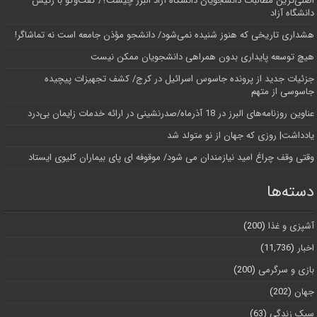
اصلی‌ترین مطالبات دانشجویان دانشگاه آزاد البرز چیست؟/ گفت‌وگو با رئیس
دانشگاه آز‌اد
هشداری تاریخی که هنوز شنیده نمی‌شود/ دانشجو مؤذن جامعه است نه تماشاگر!
هیچ توسعه پایداری بدون همراهی دانشجویان ممکن نیست
جزئیات جدید از پرونده جاسوس اسرائیل در کرج/‌ کشف تجهیزات پیچیده
جاسوسی از متهم
عناوین روزنامه‌های البرز در ‌18 آذرماه/صدرنشینی در ارائه خدمات زایمان بی‌درد
یادداشت| روزی که جهان از نو متولد شد
وقتی وقف چراغ امید نیازمندان می شود/ موقوفه ای پای بیماران کلیوی ایستاد
دسته‌ها
آشپزی و غذا
(200)
اخبار
(11,736)
بازی و سرگرمی
(200)
جهان
(202)
سبک زندگی
(63)