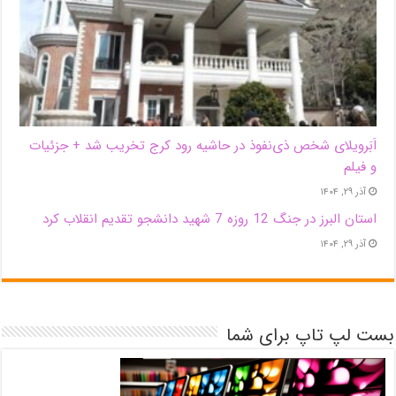
اَبَر‌ویلای شخص ذی‌نفوذ در حاشیه‌ رود کرج تخریب شد + جزئیات
و فیلم
آذر ۲۹, ۱۴۰۴
استان البرز در جنگ 12 روزه 7 شهید دانشجو تقدیم انقلاب کرد
آذر ۲۹, ۱۴۰۴
بست لپ تاپ برای شما