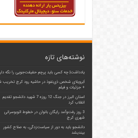
نوشته‌های تازه
یادداشت| ‌چه کسی باید پرچم حقیقت‌جویی را نگه دار
اَبَر‌ویلای شخص ذی‌نفوذ در حاشیه‌ رود کرج تخریب 
+ جزئیات و فیلم
استان البرز در جنگ 12 روزه 7 شهید دانشجو تقدیم
انقلاب کرد
3 روز رفت‌وآمد رایگان بانوان در خطوط اتوبوسرانی
شهری کرج
دانشجو باید به دور از سیاست‌زدگی، به صلاح کشور
بیندیشد