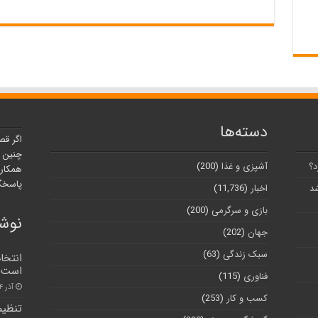
دسته‌ها
اگر قص
چنین ر
د؟
آشپزی و غذا
(200)
همکارا
پاسخگو
شد
اخبار
(11,736)
بازی و سرگرمی
(200)
نوشت
جهان
(202)
سبک زندگی
(63)
انتخا
است
فناوری
(115)
آذر ۴, ۱۴۰۰
کسب و کار
(253)
تنظیم