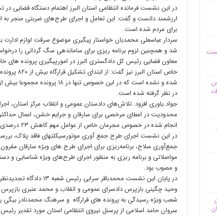
در این نشست فرمانده انتظامی استان البرز اهتمام دستگاه قضایی در ت
ارزشمند دانست و گفت: این تعامل و اجرای طرح‌های ضربتی منجر به ا
برای مردم شده است.
سردار عباسعلی محمدیان خواستار پیگیری موضوع سرقت لوازم ادارت 
شد و همچنین لزوم برنامه ریزی برای ساماندهی سگ گردانی را درخوا
یست
معاون قضایی رئیس کل دادگستری البرز در امورپیگیری پرونده های خاص و
خاص استان البر
وس
ات
در نظر گرفته شده است.
جواد یاوری افزود: تلاش‌های دادستان عمومی و انقلاب مرکز استان، ا
محدودیت در اعطای مرخصی برای سارقان و جرایم خشن، اعمال حداکثری ظ
انجام شده در خصوص مجرمان خاص از عوامل مهم کاهش ۲۳ درصدی سرقت به عنف در استان است.
در این نشست اجرای طرح جمع آوری موتورسیکلتهای فاقد پلاک، برر
جمع‌آوری سلاح، برنامه‌ریزی برای اجرای طرح های ویژه سارقان مقرون
مواصلاتی و برنامه ریزی به منظور اجرای طرح‌های ویژه شناسایی و دست
و مصوب بود.
در پایان این نشست محمدباقر س
وحید چگینی بازپرس دادسرای عمومی و انقلاب و محمد عنبری بازپرس د
ن
شعب ویژه رسیدگی به پرونده های قرارگاه و سرهنگ محمدنادر بیگی 
ان
سروان حامد اسلامی از پرسنل نیروی انتظامی استان مورد تقدیر رئیس کل