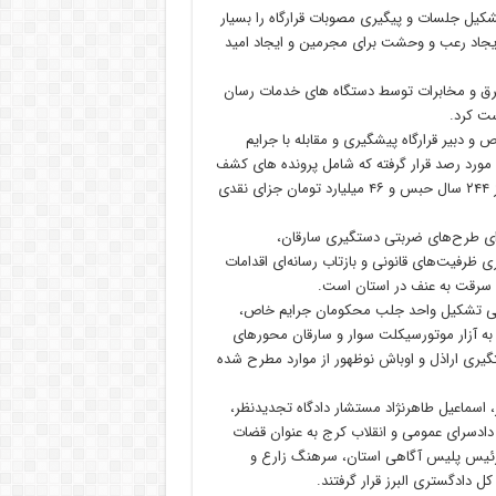
شکیل جلسات و پیگیری مصوبات قرارگاه را بسیار
یجاد رعب و وحشت برای مجرمین و ایجاد امید
برق و مخابرات توسط دستگاه های خدمات رسان
ست کرد.
 دبیر قرارگاه پیشگیری و مقابله با جرایم
ز نیز گفت: از ابتدای تشکیل قرارگاه بیش از ۸۲۰ پرونده مورد رصد قرار گرفته که شامل پرونده های کشف
شده و نشده است که در این خصوص تنها در ۱۸ پرونده مجموعا بیش از ۲۴۴ سال حبس و ۴۶ میلیارد تومان جزای نقدی
جرای طرح‌های ضربتی دستگیری سارقان،
رفیت‌های قانونی و بازتاب رسانه‌ای اقدامات
سی تشکیل واحد جلب محکومان جرایم خاص،
 به آزار موتورسیکلت سوار و سارقان محورهای
گیری اراذل و اوباش نوظهور از موارد مطرح شده
رابی رئیس شعبه ۱۳ دادگاه تجدیدنظر، اسماعیل طاهرنژاد مستشار دادگاه تجدیدنظر،
ادسرای عمومی و انقلاب کرج به عنوان قضات
رئیس پلیس آگاهی استان، سرهنگ زارع و
 دادگستری البرز قرار گرفتند.