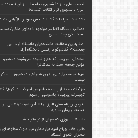
شاخصه‌های بارز دانشجوی تمام‌عیار از زبان فرمانده سپ
البرز/ دانشجوی تراز انقلاب کیست؟
یادداشت| چرا دانشگاه باید نقش خود را بازآرایی کند؟
مصائب دستگاه قضا در مواجهه با دعاوی ملکی/ دردسر
اسناد عادی چند‌ دهه‌ای!
اصلی‌ترین مطالبات دانشجویان دانشگاه آزاد البرز
چیست؟/ گفت‌وگو با رئیس دانشگاه آز‌اد
هشداری تاریخی که هنوز شنیده نمی‌شود/ دانشجو
مؤذن جامعه است نه تماشاگر!
هیچ توسعه پایداری بدون همراهی دانشجویان ممکن
نیست
جزئیات جدید از پرونده جاسوس اسرائیل در کرج/‌ ک
تجهیزات پیچیده جاسوسی از متهم
عناوین روزنامه‌های البرز در ‌18 آذرماه/صدرنشینی د
خدمات زایمان بی‌درد
یادداشت| روزی که جهان از نو متولد شد
وقتی وقف چراغ امید نیازمندان می شود/ موقوفه ای پ
بیماران کلیوی ایستاد