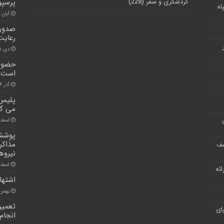
گردشگری و سفر
(228)
پرسپو
اه
آبان ۳۰, ۱۴۰۰
صدور 
رعایت
دی ۱۵, ۱۴۰۰
حضور 
است
آذر ۴, ۱۴۰۰
پلیس ا
می کن
اسفند ۲۲, 
پوشش 
مذاکر
شف
نیروه
اسفند ۹, ۰
ر ارائه
اشتهارد با ۳۰ پروژه ب
بهمن ۱۲, ۰۰
تعمیر
ای
انجام