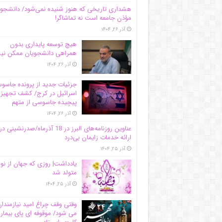
هشداری تاریخی که هنوز شنیده نمی‌شود/ دانشجو
مؤذن جامعه است نه تماشاگر!
آذر ۲۶, ۱۴۰۴
هیچ توسعه پایداری بدون
همراهی دانشجویان ممکن ن
آذر ۲۶, ۱۴۰۴
جزئیات جدید از پرونده جاس
اسرائیل در کرج/‌ کشف تجهیز
پیچیده جاسوسی از متهم
آذر ۲۶, ۱۴۰۴
عناوین روزنامه‌های البرز در ‌18 آذرماه/صدرنشینی در
ارائه خدمات زایمان بی‌درد
آذر ۲۵, ۱۴۰۴
یادداشت| روزی که جهان از نو
متولد شد
آذر ۲۵, ۱۴۰۴
وقتی وقف چراغ امید نیازمندا
می شود/ موقوفه ای پای بیمار