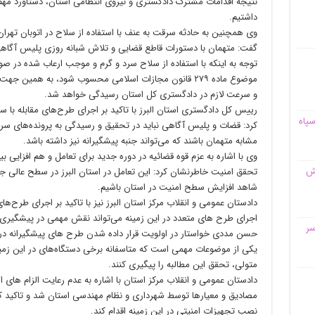
داشتیم.
وی همچنین به حادثه سرقت به عنف با استفاده از سلاح در اتوبان تهران
گفت: متهمان با دستورات قاطع قضایی و تلاش شبانه روزی پلیس آگاهی 
توجه به اینکه با استفاده از سلاح سرد و گرم و موجب ارعاب شده در صو
موضوع ماده ۲۷۹ قانون مجازات اسلامی محسوب شود، به همین
و سرعت لازم در دادگستری کل استان رسیدگی خواهد شد.
رییس کل دادگستری استان البرز با تاکید بر اجرای طرح‌های مقابله با
سپاه
کرد: قضات و پلیس آگاهی نباید در تحقیق و رسیدگی به پرونده‌های س
مشابه متهمان باشند که می‌تواند جنبه پیشگیرانه نیز داشته باشد.
وی با اشاره به عزم قوه قضائیه در دوره جدید برای تعامل و هم افزایی 
قش
تحقق امنیت خاطرنشان کرد: این تعامل در استان البرز در سطح عالی جر
شاهد افزایش سطح امنیت در استان باشیم.
دادستان عمومی و انقلاب مرکز استان البرز نیز با تاکید بر اجرای طرح
اجرای طرح های متعدد در این زمینه می‌تواند نقش مهمی در پیشگیری ا
سر
حسن مددی خواستار در اولویت قرار داده شدن طرح های پیشگیرانه در
یکی از موضوعات مهمی است که متاسفانه برخی دستگاه‌های در این زمین
متولی، تحقق این مطالبه را پیگیری کنند.
دادستان عمومی و انقلاب مرکز استان با اشاره به عدم رعایت الزام های ا
مصادیق و معیارها توسط شهرداری و نظام مهندسی استان شد و تاکید کرد:
نصب تجهیزات امنیتی در این زمینه اقدام کند.