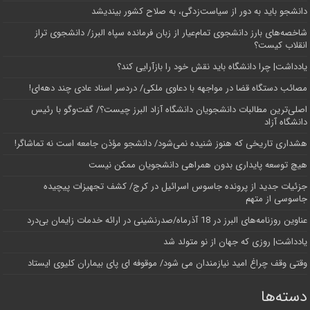
دانشجو باید به دور از سیاست‌زدگی، به صلاح کشور بیندیشد
شاخصه‌های بارز دانشجوی تمام‌عیار از زبان فرمانده سپاه البرز/ دانشجوی تراز
انقلاب کیست؟
یادداشت| چرا دانشگاه باید نقش خود را بازآرایی کند؟
مصائب دستگاه قضا در مواجهه با دعاوی ملکی/ دردسر اسناد عادی چند‌ دهه‌ای!
اصلی‌ترین مطالبات دانشجویان دانشگاه آزاد البرز چیست؟/ گفت‌وگو با رئیس
دانشگاه آز‌اد
هشداری تاریخی که هنوز شنیده نمی‌شود/ دانشجو مؤذن جامعه است نه تماشاگر!
هیچ توسعه پایداری بدون همراهی دانشجویان ممکن نیست
جزئیات جدید از پرونده جاسوس اسرائیل در کرج/‌ کشف تجهیزات پیچیده
جاسوسی از متهم
عناوین روزنامه‌های البرز در ‌18 آذرماه/صدرنشینی در ارائه خدمات زایمان بی‌درد
یادداشت| روزی که جهان از نو متولد شد
وقتی وقف چراغ امید نیازمندان می شود/ موقوفه ای پای بیماران کلیوی ایستاد
دسته‌ها