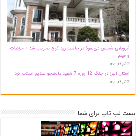
اَبَر‌ویلای شخص ذی‌نفوذ در حاشیه‌ رود کرج تخریب شد + جزئیات
و فیلم
آذر ۲۹, ۱۴۰۴
استان البرز در جنگ 12 روزه 7 شهید دانشجو تقدیم انقلاب کرد
آذر ۲۹, ۱۴۰۴
بست لپ تاپ برای شما