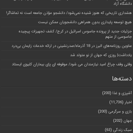
دانشگاه آز‌اد
هشداری تاریخی که هنوز شنیده نمی‌شود/ دانشجو مؤذن جامعه است نه تماشاگر!
هیچ توسعه پایداری بدون همراهی دانشجویان ممکن نیست
جزئیات جدید از پرونده جاسوس اسرائیل در کرج/‌ کشف تجهیزات پیچیده
جاسوسی از متهم
عناوین روزنامه‌های البرز در ‌18 آذرماه/صدرنشینی در ارائه خدمات زایمان بی‌درد
یادداشت| روزی که جهان از نو متولد شد
وقتی وقف چراغ امید نیازمندان می شود/ موقوفه ای پای بیماران کلیوی ایستاد
دسته‌ها
آشپزی و غذا
(200)
اخبار
(11,736)
بازی و سرگرمی
(200)
جهان
(202)
سبک زندگی
(63)