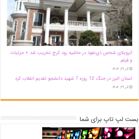
اَبَر‌ویلای شخص ذی‌نفوذ در حاشیه‌ رود کرج تخریب شد + جزئیات
و فیلم
آذر ۲۹, ۱۴۰۴
استان البرز در جنگ 12 روزه 7 شهید دانشجو تقدیم انقلاب کرد
آذر ۲۹, ۱۴۰۴
بست لپ تاپ برای شما