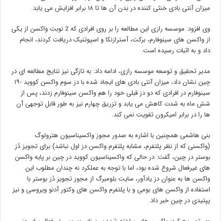
میزان آنتی بادی خنثی کننده در بدن آن ها تا ۱۸ برابر افزایش می یابد.
وی افزود: موسسه رازی این مطالعه را بر روی افرادی که 2 نوبت واکسن از یکی
از واکسن های سینوفارم، برکت، آسترازنکا و اسپوتنیک دریافت کردند، انجام
داد و به اثبات رسیده است.
مدیر تحقیق و توسعه موسسه رازی، ادامه داد: به تازگی نیز نتایج مطالعه ای در
چین نشان داد، میزان آنتی بادی های ایجاد شده با دز سوم واکسن کووید -۱۹
سینوفارم در افرادی که دو دز قبلی خود را هم‌ واکسن سینوفارم زدند، پس از
شش ماه به شدت کاهش می یابد و تزریق چهارم نیز به طور قابل توجهی آن
ها را در برابر امیکرون تقویت نمی کند.
بنی هاشمی همچنین با اشاره به صدور مجوز واکسیناسیون هترولوگ
(واکسنی که از نظر پلتفرم، مشابه پلتفرم واکسن دز اول نباشد) برای تجویز دُز
بوستر در چین، گفت: در حالی که واکسیناسیون کووید در چین بر پایه واکسن
های غیرفعال شروع شده بود، اما با توجه به عملکرد نه چندان مطلوب این
واکسن ها به عنوان دز یادآور، سایت بلومبرگ از مجوز تجویز دُز بوستر با
استفاده از واکسن های بومی و با پلتفرم واکسن های وکتور آدنو ویروسی و نیز
پپتیدی در چین خبر داد.