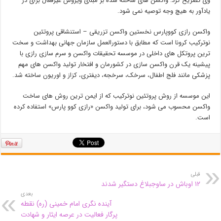
وی تصریح کرد: واکسن های ساخته شده بر مبنای ویروس غیرفعال برای دز
یادآور به هیچ وجه توصیه نمی شود.
واکسن رازی کووپارس نخستین واکسن تزریقی – استنشاقی پروتئین
نوترکیب کرونا است که مطابق با دستورالعمل سازمان جهانی بهداشت و سخت
ترین پروتکل های داخلی در موسسه تحقیقات واکسن و سرم سازی رازی با
پیشینه یک قرن واکسن سازی در کشورمان و افتخار تولید واکسن های مهم
پزشکی مانند فلج اطفال، سرخک، سرخجه، دیفتری، کزاز و اوریون ساخته شد.
این موسسه از روش پروتئین نوترکیب که از ایمن ترین روش های ساخت
واکسن محسوب می شود، برای تولید واکسن «رازی کوو پارس» استفاده کرده
است.
قبلی
۱۲ اوباش در ساوجبلاغ دستگیر شدند
بعدی
آینده نگری امام خمینی (ره) نقطه
پرگار فعالیت در عرصه ایثار و شهادت