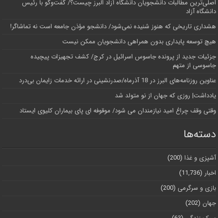
اصلی‌ترین مطالبات دانشجویان دانشگاه آزاد البرز چیست؟/ گفت‌وگو با رئیس
دانشگاه آز‌اد
هشداری تاریخی که هنوز شنیده نمی‌شود/ دانشجو مؤذن جامعه است نه تماشاگر!
هیچ توسعه پایداری بدون همراهی دانشجویان ممکن نیست
جزئیات جدید از پرونده جاسوس اسرائیل در کرج/‌ کشف تجهیزات پیچیده
جاسوسی از متهم
عناوین روزنامه‌های البرز در ‌18 آذرماه/صدرنشینی در ارائه خدمات زایمان بی‌درد
یادداشت| روزی که جهان از نو متولد شد
وقتی وقف چراغ امید نیازمندان می شود/ موقوفه ای پای بیماران کلیوی ایستاد
دسته‌ها
آشپزی و غذا
(200)
اخبار
(11,736)
بازی و سرگرمی
(200)
جهان
(202)