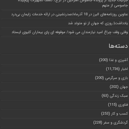
جزئیات جدید از پرونده جاسوس اسرائیل در کرج/‌ کشف تجهیزات پیچیده
جاسوسی از متهم
عناوین روزنامه‌های البرز در ‌18 آذرماه/صدرنشینی در ارائه خدمات زایمان بی‌درد
یادداشت| روزی که جهان از نو متولد شد
وقتی وقف چراغ امید نیازمندان می شود/ موقوفه ای پای بیماران کلیوی ایستاد
دسته‌ها
آشپزی و غذا
(200)
اخبار
(11,736)
بازی و سرگرمی
(200)
جهان
(202)
سبک زندگی
(63)
فناوری
(115)
کسب و کار
(253)
گردشگری و سفر
(228)