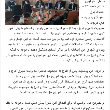
فاضلی در آیین
افتتاح شعبه ۴۳ حل
اختلاف برای
رسیدگی به پرونده
های مربوط به
مدیریت شهری کرج ، بعد از ظهر امروز با حضور رئیس و اعضای شورای شهر
کرج و شهردار کرج و معاونین شهرداری برگزار شد با اشاره به دیدار هفته
گذشته با رئیس محترم قوه قضاییه در روز سه شنبه گفت: در این دیدار و در
رابطه با مشکلات و اختلافات شهری ، رئیس قوه قضاییه دستور دادند تا شعبه
ویژه ی شورای حل اختلاف را در مراکز استانها تشکیل دهند.با توجه به اینکه
استان البرز جز ۵ کلانشهر اول کشور است این موضوع به سرعت در دستور کار
دادگستری استان البرز قرار گرفت.
او افزود: این پیشنهاد پس از طرح به مجموعه محترم مدیریت شهری کرج و
اعلام آمادگی برای ایجاد شعب ویژه شورای حل اختلاف برای حل و فصل
معضلات شهر کرج مورد استقبال قرار گرفت و در کمتر از دوروز شاهد این
هستیم طرح پیشنهاد اولیه ای که دادگستری استان البرز به مجموعه مدیریت
شهری کرج داشتند ، این شعبه در شورای حل اختلاف کرج افتتاح شد.
او تصریح کرد: ترکیبی که برای اعضای این شورا پیش بینی شده با توجه به نظر
ریاست محترم قوه قضاییه از متخصصین و افراد صاحب نظر در امور شهری