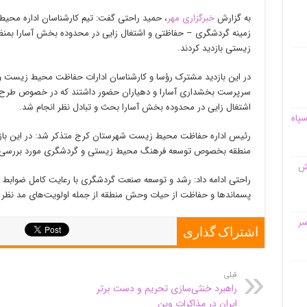
به گزارش
خبرگزاری مهر
، حمید راحتی گفت: تیم کارشناسان اداره محی
زمینه گردشگری – حفاظتی و اشتغال
زایی
در محدوده بخش
آسارا
بمنظ
زیستی بازدید کردند.
در این بازدید مشترک رؤسا و کارشناسان ادارات حفاظت محیط زیست و م
سرپرست بخشداری
آسارا
و دهیاران حضور داشتند که در خصوص طرح‌ه
اشتغال
زایی
در محدوده بخش
آسارا
بحث و تبادل نظر انجام شد.
سپاه
رئیس اداره حفاظت محیط زیست شهرستان کرج متذکر شد: در این بازد
منطقه بخصوص توسعه فرهنگ محیط زیستی و گردشگری مورد بررسی و 
قش
راحتی ادامه داد: رشد و توسعه صنعت گردشگری با رعایت کامل ضواب
پسماندها و حفاظت از حیات وحش منطقه از جمله اولویت‌های مد نظر در
سر
اشتراک گذاری
قبلی
راهبرد خنثی‌سازی تحریم‌ و دست برتر
ایران در مذاکرات وین