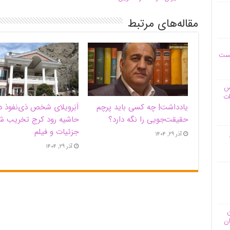
مقاله‌های مرتبط
یست
وس
ات
یادداشت| ‌چه کسی باید پرچم
اَبَر‌ویلای شخص ذی‌نفوذ د
حقیقت‌جویی را نگه دارد؟
حاشیه‌ رود کرج تخریب ش
جزئیات و فیلم
آذر ۲۹, ۱۴۰۴
آذر ۲۹, ۱۴۰۴
ن
ان