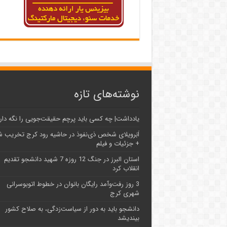
نوشته‌های تازه
یادداشت| ‌چه کسی باید پرچم حقیقت‌جویی را نگه دار
اَبَر‌ویلای شخص ذی‌نفوذ در حاشیه‌ رود کرج تخریب 
+ جزئیات و فیلم
استان البرز در جنگ 12 روزه 7 شهید دانشجو تقدیم
انقلاب کرد
3 روز رفت‌وآمد رایگان بانوان در خطوط اتوبوسرانی
شهری کرج
دانشجو باید به دور از سیاست‌زدگی، به صلاح کشور
بیندیشد