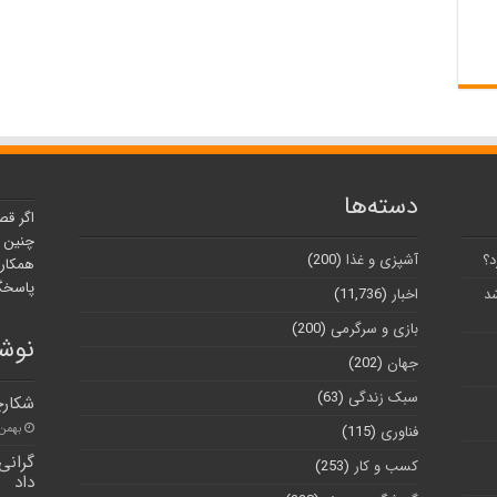
دسته‌ها
اگر قص
چنین ر
د؟
آشپزی و غذا
(200)
همکارا
پاسخگو
شد
اخبار
(11,736)
بازی و سرگرمی
(200)
نوشت
جهان
(202)
سبک زندگی
(63)
شکارچ
بهمن ۲۷, ۰۰
فناوری
(115)
کسب و کار
(253)
داد