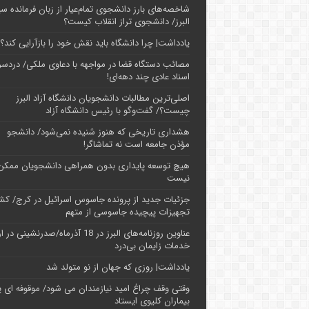
شاخصه‌های بارز دانشجوی تمام‌عیار از زبان فرمانده سپ
البرز/ دانشجوی تراز انقلاب کیست؟
یادداشت| چرا دانشگاه باید نقش خود را بازآرایی کند؟
مصائب دستگاه قضا در مواجهه با دعاوی ملکی/ دردسر
اسناد عادی چند‌ دهه‌ای!
اصلی‌ترین مطالبات دانشجویان دانشگاه آزاد البرز
چیست؟/ گفت‌وگو با رئیس دانشگاه آز‌اد
هشداری تاریخی که هنوز شنیده نمی‌شود/ دانشجو
مؤذن جامعه است نه تماشاگر!
هیچ توسعه پایداری بدون همراهی دانشجویان ممکن
نیست
جزئیات جدید از پرونده جاسوس اسرائیل در کرج/‌ ک
تجهیزات پیچیده جاسوسی از متهم
عناوین روزنامه‌های البرز در ‌18 آذرماه/صدرنشینی د
خدمات زایمان بی‌درد
یادداشت| روزی که جهان از نو متولد شد
وقتی وقف چراغ امید نیازمندان می شود/ موقوفه ای پ
بیماران کلیوی ایستاد