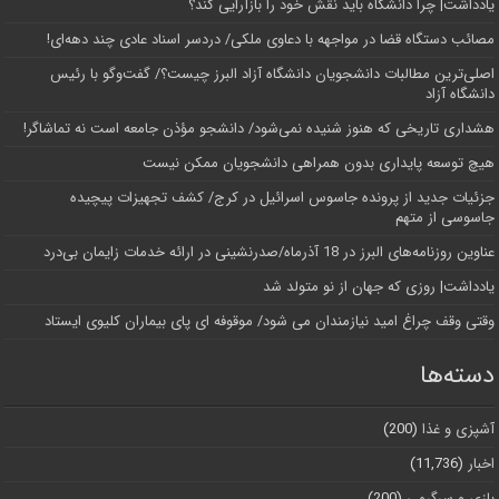
یادداشت| چرا دانشگاه باید نقش خود را بازآرایی کند؟
مصائب دستگاه قضا در مواجهه با دعاوی ملکی/ دردسر اسناد عادی چند‌ دهه‌ای!
اصلی‌ترین مطالبات دانشجویان دانشگاه آزاد البرز چیست؟/ گفت‌وگو با رئیس
دانشگاه آز‌اد
هشداری تاریخی که هنوز شنیده نمی‌شود/ دانشجو مؤذن جامعه است نه تماشاگر!
هیچ توسعه پایداری بدون همراهی دانشجویان ممکن نیست
جزئیات جدید از پرونده جاسوس اسرائیل در کرج/‌ کشف تجهیزات پیچیده
جاسوسی از متهم
عناوین روزنامه‌های البرز در ‌18 آذرماه/صدرنشینی در ارائه خدمات زایمان بی‌درد
یادداشت| روزی که جهان از نو متولد شد
وقتی وقف چراغ امید نیازمندان می شود/ موقوفه ای پای بیماران کلیوی ایستاد
دسته‌ها
آشپزی و غذا
(200)
اخبار
(11,736)
بازی و سرگرمی
(200)