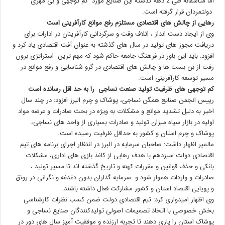
اما متاسفانه طی 2 دهه گذشته این صنایع مورد کم توجهی و بی مهری
دولتمردان قرار گرفته است.
رهایی از چالش های اقتصادی مستلزم رفع موانع کارآفرینی است
وی از ایجاد دست انداز ، اتلاف وقت و سرگردانی کارآفرینان در ادارات برای
دریافت مجوز های تولید در سال های گذشته به عنوان آفت اقتصادی یاد کرد و
افزود: باید این باور در فرهنگ جامعه حاکم شود که مهم ترین استراتژی برون
رفت از بن بست­ ها و چالش های اقتصادی در گرو شناسایی و رفع موانع در
مسیر توسعه کارآفرینی است.
کم توجهی های ظرفیت تولید صنعت نساجی را به حد اقل رسانده است
رییس انجمن صنایع همگن نساجی، پوشاک و چرم البرز افزود: در چند سال
اخیر به دلیل تشدید موانع و مشکلات به ویژه در بحث صادرات و عرضه مواد
اولیه در بازار سیاه میزان تولید و صادرات بسیاری از واحد های نساجی،
پوشاک و چرم استان و کشور به حداقل ظرفیت رسیده است.
مالمیر اظهار داشت: صاحبان سرمایه در البرز در انتظار اجرای برنامه های تیم
اقتصادی دولت سیزدهم با هدف رهایی از کاغذ بازی های اداری، مشکلات
بانکی و حذف قوانین و مقررات کهنه و تاریخ گذشته اند تا مسیر تولید ،
صادرات و واردات هموار شود و سرمایه گذاران بدون دغدغه و نگرانی در رونق
و پویایی اقتصاد استان و کشور مشارکت فعال داشته باشند.
وی اظهار امیدواری کرد: تیم اقتصادی دولت ضمن‌ کسب نظرات کارشناسی
بخش خصوصی با اتخاذ تصمیمات اصولی تولیدکنندگان صنایع نساجی و
پوشاک استان را یاری دهند تا تجربه ارزنده و موفقیت آمیز سال های دور در