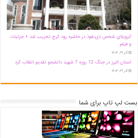
اَبَر‌ویلای شخص ذی‌نفوذ در حاشیه‌ رود کرج تخریب شد + جزئیات
و فیلم
آذر ۲۹, ۱۴۰۴
استان البرز در جنگ 12 روزه 7 شهید دانشجو تقدیم انقلاب کرد
آذر ۲۹, ۱۴۰۴
بست لپ تاپ برای شما