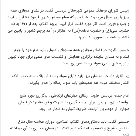
رییس شورای فرهنگ عمومی شهرستان فردیس گفت: در فضای مجازی همه
چیز را زیر سوال می برند؛ همانطور که مقام معظم رهبری فرمودند« این وظیفه
واجب و فوری است اگر مورد غفلت قرار گیرد پرچم انقلاب بعد از ۱۴۰۰ به نام
حضرت علی(ع) و حضرت فاطمه(س) به اهتزاز در آمد پرچم کشور را پایین می
کشند و همه ما مسوول هستیم».
حسینی افزود: در فضای مجازی همه مسوولان متولی باید عزم خود را جزم
کنند و به میدان بیایند؛ برگزاری همایش و نشست های علمی برای جهاد تبیین
و دوره های علمی سواد رسانه ضروری است.
وی اظهار داشت: معلمان نیز باید دارای سواد رسانه ای بالا باشند ضمن آنکه
اقشار مختلف مردم هم همینطور باید سواد رسانه را جدی بگیرند.
امام جمعه فردیس افزود: ارتقای مهارتهای ارتباطی ، برگزاری دوره های
توانمندسازی مهارتی برای پاسخگویی به شبهات و فن مناظره در فضای
مجازی از مهمترین الزامات شرایط کنونی به شمار می رود.
حسینی گفت: باید دستاوردهای انقلاب اسلامی، دوران هشت سال دفاع
مقدس ، شرح و تفسیر بیانیه گام دوم انقلاب در فضای مجازی به آن پرداخته
شود.