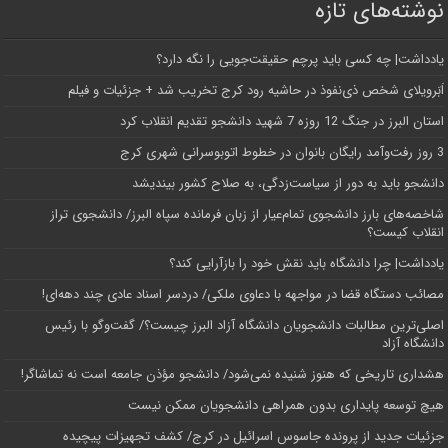
نوشته‌های تازه
یادداشت| ‌چه کسی باید پرچم حقیقت‌جویی را نگه دارد؟
اَبَر‌ویلای شخص ذی‌نفوذ در حاشیه‌ رود کرج تخریب شد + جزئیات و فیلم
استان البرز در جنگ 12 روزه 7 شهید دانشجو تقدیم انقلاب کرد
3 روز رفت‌وآمد رایگان بانوان در خطوط اتوبوسرانی شهری کرج
دانشجو باید به دور از سیاست‌زدگی، به صلاح کشور بیندیشد
شاخصه‌های بارز دانشجوی تمام‌عیار از زبان فرمانده سپاه البرز/ دانشجوی تراز
انقلاب کیست؟
یادداشت| چرا دانشگاه باید نقش خود را بازآرایی کند؟
مصائب دستگاه قضا در مواجهه با دعاوی ملکی/ دردسر اسناد عادی چند‌ دهه‌ای!
اصلی‌ترین مطالبات دانشجویان دانشگاه آزاد البرز چیست؟/ گفت‌وگو با رئیس
دانشگاه آز‌اد
هشداری تاریخی که هنوز شنیده نمی‌شود/ دانشجو مؤذن جامعه است نه تماشاگر!
هیچ توسعه پایداری بدون همراهی دانشجویان ممکن نیست
جزئیات جدید از پرونده جاسوس اسرائیل در کرج/‌ کشف تجهیزات پیچیده