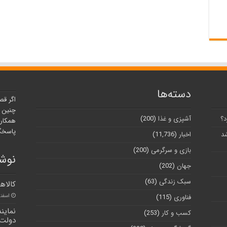
دسته‌ها
اگر قص
چنین ر
د؟
آشپزی و غذا
(200)
همکارا
پاسخگو
شد
اخبار
(11,736)
بازی و سرگرمی
(200)
نوشت
جهان
(202)
سبک زندگی
(63)
کالاه
اسفند ۸, ۰
فناوری
(115)
نماین
کسب و کار
(253)
دولت