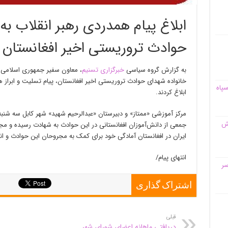
ابلاغ پیام همدردی رهبر انقلاب به
حوادث تروریستی اخیر افغانستان
به گزارش گروه سیاسی
خبرگزاری تسنیم
، معاون سفیر جمهوری اسلامی ا
خانواده شهدای حوادث تروریستی اخیر افغانستان، پیام تسلیت و ابراز ه
سپاه
ابلاغ کردند.
مرکز آموزشی «ممتاز» و دبیرستان «عبدالرحیم شهید» شهر کابل سه شنب
قش
جمعی از دانش‌آموزان افغانستانی در این حوادث به شهادت رسیده و م
ایران در افغانستان آمادگی خود برای کمک به مجروحان این حوادث و انتقال
انتهای پیام/
سر
اشتراک گذاری
قبلی
دریافتی ماهانه اعضای ‌شورای شهر