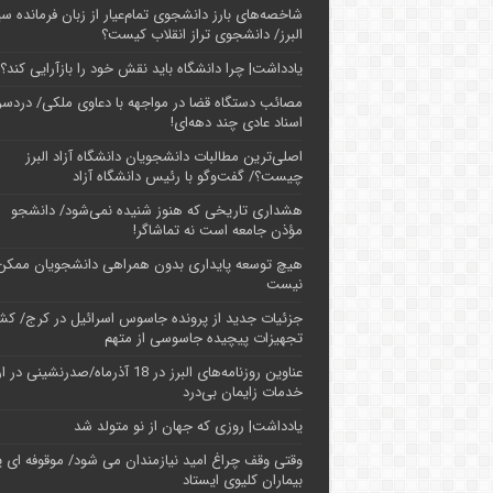
شاخصه‌های بارز دانشجوی تمام‌عیار از زبان فرمانده سپ
البرز/ دانشجوی تراز انقلاب کیست؟
یادداشت| چرا دانشگاه باید نقش خود را بازآرایی کند؟
مصائب دستگاه قضا در مواجهه با دعاوی ملکی/ دردسر
اسناد عادی چند‌ دهه‌ای!
اصلی‌ترین مطالبات دانشجویان دانشگاه آزاد البرز
چیست؟/ گفت‌وگو با رئیس دانشگاه آز‌اد
هشداری تاریخی که هنوز شنیده نمی‌شود/ دانشجو
مؤذن جامعه است نه تماشاگر!
هیچ توسعه پایداری بدون همراهی دانشجویان ممکن
نیست
جزئیات جدید از پرونده جاسوس اسرائیل در کرج/‌ ک
تجهیزات پیچیده جاسوسی از متهم
عناوین روزنامه‌های البرز در ‌18 آذرماه/صدرنشینی د
خدمات زایمان بی‌درد
یادداشت| روزی که جهان از نو متولد شد
وقتی وقف چراغ امید نیازمندان می شود/ موقوفه ای پ
بیماران کلیوی ایستاد