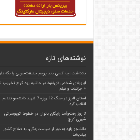
نوشته‌های تازه
یادداشت| ‌چه کسی باید پرچم حقیقت‌جویی را نگه دار
اَبَر‌ویلای شخص ذی‌نفوذ در حاشیه‌ رود کرج تخریب 
+ جزئیات و فیلم
استان البرز در جنگ 12 روزه 7 شهید دانشجو تقدیم
انقلاب کرد
3 روز رفت‌وآمد رایگان بانوان در خطوط اتوبوسرانی
شهری کرج
دانشجو باید به دور از سیاست‌زدگی، به صلاح کشور
بیندیشد