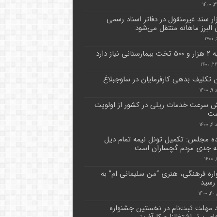
هزار سند غیرمنقول در دفاتر اسناد رسمی
 البرز ماهانه منتقل می‌شود
تانی نیاز دارد
 تکلیف بدهی کارفرمایان در ساوجبلاغ
۱۴۰
ش سرعت خدمات ریلی در کشور از اولویت
ست
۱۴۰
ده مجلس: تکمیل تونل نیمه تمام دیل
ه جدی مردم گچساران است
ره فرهنگی، هنری “من سلیمانی ام” به
 رسید
۱۴
 مهلت ثبت‌نام در نخستین جشنواره
ای برتر اشتغالزا و کارآفرینی