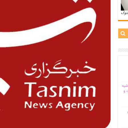
ستوک
شیه‌
 و
م