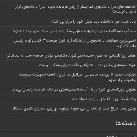
شاخصه‌های بارز دانشجوی تمام‌عیار از زبان فرمانده سپاه البرز/ دانشجوی تراز
انقلاب کیست؟
یادداشت| چرا دانشگاه باید نقش خود را بازآرایی کند؟
مصائب دستگاه قضا در مواجهه با دعاوی ملکی/ دردسر اسناد عادی چند‌ دهه‌ای!
اصلی‌ترین مطالبات دانشجویان دانشگاه آزاد البرز چیست؟/ گفت‌وگو با رئیس
دانشگاه آز‌اد
هشداری تاریخی که هنوز شنیده نمی‌شود/ دانشجو مؤذن جامعه است نه تماشاگر!
هیچ توسعه پایداری بدون همراهی دانشجویان ممکن نیست
جزئیات جدید از پرونده جاسوس اسرائیل در کرج/‌ کشف تجهیزات پیچیده
جاسوسی از متهم
عناوین روزنامه‌های البرز در ‌18 آذرماه/صدرنشینی در ارائه خدمات زایمان بی‌درد
یادداشت| روزی که جهان از نو متولد شد
وقتی وقف چراغ امید نیازمندان می شود/ موقوفه ای پای بیماران کلیوی ایستاد
دسته‌ها