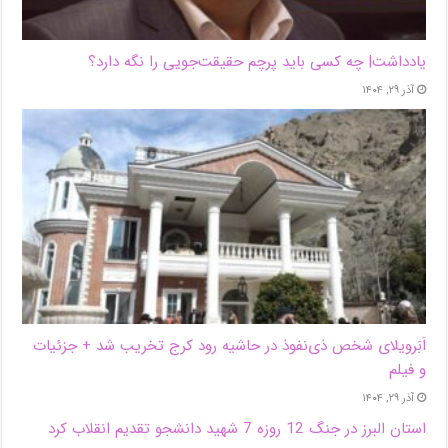
یادداشت| ‌چه کسی باید پرچم حقیقت‌جویی را نگه دارد؟
آذر ۲۹, ۱۴۰۴
اَبَر‌ویلای شخص ذی‌نفوذ در حاشیه‌ رود کرج تخریب شد + جزئیات
و فیلم
آذر ۲۹, ۱۴۰۴
استان البرز در جنگ 12 روزه 7 شهید دانشجو تقدیم انقلاب کرد