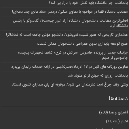
یادداشت| چرا دانشگاه باید نقش خود را بازآرایی کند؟
مصائب دستگاه قضا در مواجهه با دعاوی ملکی/ دردسر اسناد عادی چند‌ دهه‌ای!
اصلی‌ترین مطالبات دانشجویان دانشگاه آزاد البرز چیست؟/ گفت‌وگو با رئیس
دانشگاه آز‌اد
هشداری تاریخی که هنوز شنیده نمی‌شود/ دانشجو مؤذن جامعه است نه تماشاگر!
هیچ توسعه پایداری بدون همراهی دانشجویان ممکن نیست
جزئیات جدید از پرونده جاسوس اسرائیل در کرج/‌ کشف تجهیزات پیچیده
جاسوسی از متهم
عناوین روزنامه‌های البرز در ‌18 آذرماه/صدرنشینی در ارائه خدمات زایمان بی‌درد
یادداشت| روزی که جهان از نو متولد شد
وقتی وقف چراغ امید نیازمندان می شود/ موقوفه ای پای بیماران کلیوی ایستاد
دسته‌ها
آشپزی و غذا
(200)
اخبار
(11,736)