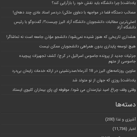
یادداشت| چرا دانشگاه باید نقش خود را بازآرایی کند؟
مصائب دستگاه قضا در مواجهه با دعاوی ملکی/ دردسر اسناد عادی چند‌ دهه‌ای!
اصلی‌ترین مطالبات دانشجویان دانشگاه آزاد البرز چیست؟/ گفت‌وگو با رئیس
دانشگاه آز‌اد
هشداری تاریخی که هنوز شنیده نمی‌شود/ دانشجو مؤذن جامعه است نه تماشاگر!
هیچ توسعه پایداری بدون همراهی دانشجویان ممکن نیست
جزئیات جدید از پرونده جاسوس اسرائیل در کرج/‌ کشف تجهیزات پیچیده
جاسوسی از متهم
عناوین روزنامه‌های البرز در ‌18 آذرماه/صدرنشینی در ارائه خدمات زایمان بی‌درد
یادداشت| روزی که جهان از نو متولد شد
وقتی وقف چراغ امید نیازمندان می شود/ موقوفه ای پای بیماران کلیوی ایستاد
دسته‌ها
آشپزی و غذا
(200)
اخبار
(11,736)