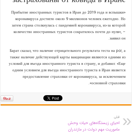
застрахованы от ковида в Иране
«Прибытие иностранных туристов в Иран до 2019 года и вспышки
коронавируса достигло около 9 миллионов человек ежегодно. Но
затем страна столкнулась с пандемией коронавируса, из-за которой
количество иностранных туристов сократилось почти до нуля», –
заявил он.
Барат сказал, что наличие отрицательного результата теста на pcr, а
также наличие действующей карты вакцинации являются одними из
условий для въезда иностранного туриста в страну, и добавил: «Еще
одним условием для въезда иностранного туриста в Иран является
предоставление страховки от коронавируса, за исключением
основной страховки».
قبلی
احیای زیستگاه‌های حیات وحش
ماموریت مهم دولت در مازندران