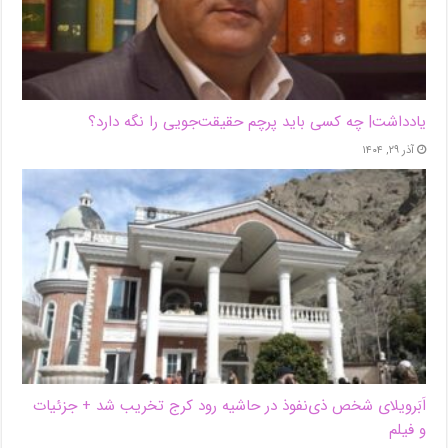
یادداشت| ‌چه کسی باید پرچم حقیقت‌جویی را نگه دارد؟
آذر ۲۹, ۱۴۰۴
اَبَر‌ویلای شخص ذی‌نفوذ در حاشیه‌ رود کرج تخریب شد + جزئیات
و فیلم