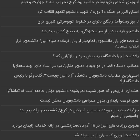
اَبَر‌ویلای شخص ذی‌نفوذ در حاشیه‌ رود کرج تخریب شد + جزئیات و فیلم
استان البرز در جنگ 12 روزه 7 شهید دانشجو تقدیم انقلاب کرد
3 روز رفت‌وآمد رایگان بانوان در خطوط اتوبوسرانی شهری کرج
دانشجو باید به دور از سیاست‌زدگی، به صلاح کشور بیندیشد
شاخصه‌های بارز دانشجوی تمام‌عیار از زبان فرمانده سپاه البرز/ دانشجوی تراز
انقلاب کیست؟
یادداشت| چرا دانشگاه باید نقش خود را بازآرایی کند؟
مصائب دستگاه قضا در مواجهه با دعاوی ملکی/ دردسر اسناد عادی چند‌ دهه‌ای!
اصلی‌ترین مطالبات دانشجویان دانشگاه آزاد البرز چیست؟/ گفت‌وگو با رئیس
دانشگاه آز‌اد
هشداری تاریخی که هنوز شنیده نمی‌شود/ دانشجو مؤذن جامعه است نه تماشاگر!
هیچ توسعه پایداری بدون همراهی دانشجویان ممکن نیست
جزئیات جدید از پرونده جاسوس اسرائیل در کرج/‌ کشف تجهیزات پیچیده
جاسوسی از متهم
عناوین روزنامه‌های البرز در ‌18 آذرماه/صدرنشینی در ارائه خدمات زایمان بی‌درد
یادداشت| روزی که جهان از نو متولد شد