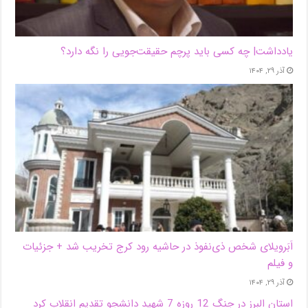
یادداشت| ‌چه کسی باید پرچم حقیقت‌جویی را نگه دارد؟
آذر ۲۹, ۱۴۰۴
اَبَر‌ویلای شخص ذی‌نفوذ در حاشیه‌ رود کرج تخریب شد + جزئیات
و فیلم
آذر ۲۹, ۱۴۰۴
استان البرز در جنگ 12 روزه 7 شهید دانشجو تقدیم انقلاب کرد