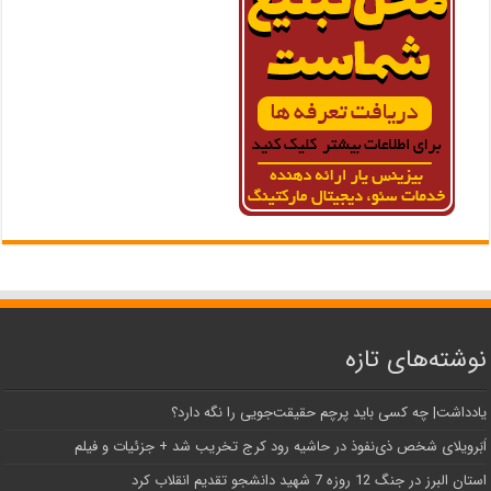
نوشته‌های تازه
یادداشت| ‌چه کسی باید پرچم حقیقت‌جویی را نگه دارد؟
اَبَر‌ویلای شخص ذی‌نفوذ در حاشیه‌ رود کرج تخریب شد + جزئیات و فیلم
استان البرز در جنگ 12 روزه 7 شهید دانشجو تقدیم انقلاب کرد