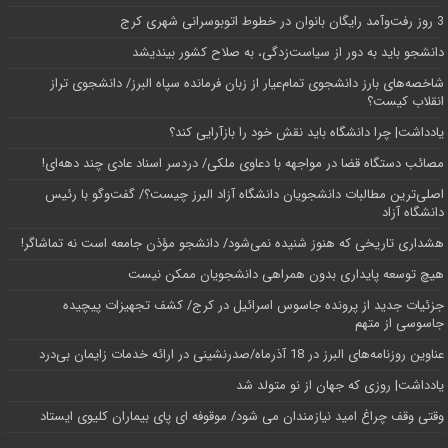
3 روز رفت‌وآمد رایگان بانوان در خطوط اتوبوسرانی شهری کرج
دانشجو باید به دور از سیاست‌زدگی، به صلاح کشور بیندیشد
شاخصه‌های بارز دانشجوی تمام‌عیار از زبان فرمانده سپاه البرز/ دانشجوی تراز
انقلاب کیست؟
یادداشت| چرا دانشگاه باید نقش خود را بازآرایی کند؟
مصائب دستگاه قضا در مواجهه با دعاوی ملکی/ دردسر اسناد عادی چند‌ دهه‌ای!
اصلی‌ترین مطالبات دانشجویان دانشگاه آزاد البرز چیست؟/ گفت‌وگو با رئیس
دانشگاه آز‌اد
هشداری تاریخی که هنوز شنیده نمی‌شود/ دانشجو مؤذن جامعه است نه تماشاگر!
هیچ توسعه پایداری بدون همراهی دانشجویان ممکن نیست
جزئیات جدید از پرونده جاسوس اسرائیل در کرج/‌ کشف تجهیزات پیچیده
جاسوسی از متهم
عناوین روزنامه‌های البرز در ‌18 آذرماه/صدرنشینی در ارائه خدمات زایمان بی‌درد
یادداشت| روزی که جهان از نو متولد شد
وقتی وقف چراغ امید نیازمندان می شود/ موقوفه ای پای بیماران کلیوی ایستاد