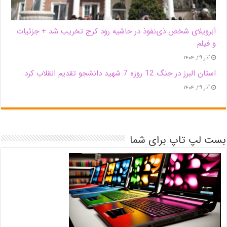
اَبَر‌ویلای شخص ذی‌نفوذ در حاشیه‌ رود کرج تخریب شد + جزئیات
و فیلم
آذر ۲۹, ۱۴۰۴
استان البرز در جنگ 12 روزه 7 شهید دانشجو تقدیم انقلاب کرد
آذر ۲۹, ۱۴۰۴
بست لپ تاپ برای شما